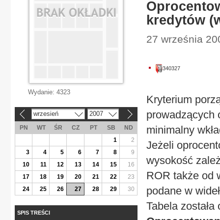
Oprocentow
kredytów (w
27 września 200
340327
Wydanie:
4323
Kryterium porz
prowadzących o
wrzesień
2007
«
»
minimalny wkła
PN
WT
ŚR
CZ
PT
SB
ND
1
2
Jeżeli oprocent
3
4
5
6
7
8
9
wysokość zależ
10
11
12
13
14
15
16
ROR także od w
17
18
19
20
21
22
23
podane w widełk
24
25
26
27
28
29
30
Tabela została 
SPIS TREŚCI