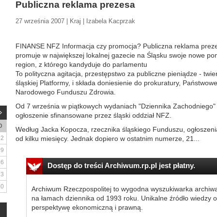
Publiczna reklama prezesa
27 września 2007 | Kraj | Izabela Kacprzak
FINANSE NFZ Informacja czy promocja? Publiczna reklama preze
promuje w największej lokalnej gazecie na Śląsku swoje nowe pomys
region, z którego kandyduje do parlamentu
To polityczna agitacja, przestępstwo za publiczne pieniądze - twi
śląskiej Platformy, i składa doniesienie do prokuratury, Państwow
Narodowego Funduszu Zdrowia.
Od 7 września w piątkowych wydaniach "Dziennika Zachodniego" u
ogłoszenie sfinansowane przez śląski oddział NFZ.
D
Według Jacka Kopocza, rzecznika śląskiego Funduszu, ogłosze
2
od kilku miesięcy. Jednak dopiero w ostatnim numerze, 21...
9
16
Dostęp do treści Archiwum.rp.pl jest płatny.
23
30
Archiwum Rzeczpospolitej to wygodna wyszukiwarka archiw
na łamach dziennika od 1993 roku. Unikalne źródło wiedzy o
perspektywę ekonomiczną i prawną.