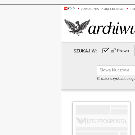
SZKOLENIA I KONFERENCJE
PO
Prawo
SZUKAJ W:
Chcesz uzyskać dostę