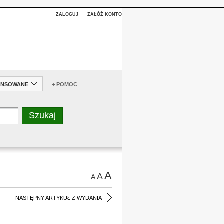
ZALOGUJ
ZAŁÓŻ KONTO
ANSOWANE
+ POMOC
A
A
A
NASTĘPNY ARTYKUŁ Z WYDANIA