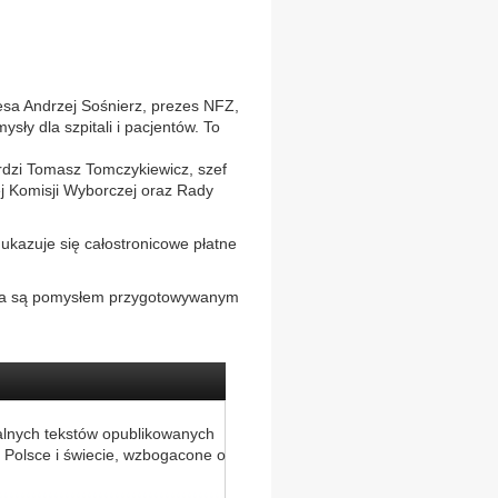
sa Andrzej Sośnierz, prezes NFZ,
ły dla szpitali i pacjentów. To
erdzi Tomasz Tomczykiewicz, szef
ej Komisji Wyborczej oraz Rady
kazuje się całostronicowe płatne
nia są pomysłem przygotowywanym
alnych tekstów opublikowanych
 Polsce i świecie, wzbogacone o