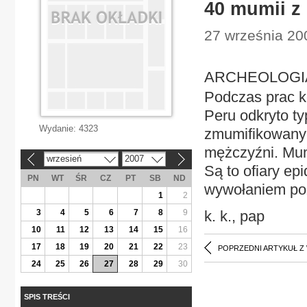
40 mumii z
27 września 200
ARCHEOLOGIA 
Podczas prac k
Peru odkryto t
Wydanie:
4323
zmumifikowanych
mężczyźni. Mum
wrzesień
2007
«
»
Są to ofiary ep
PN
WT
ŚR
CZ
PT
SB
ND
wywołaniem poż
1
2
3
4
5
6
7
8
9
k. k., pap
10
11
12
13
14
15
16
17
18
19
20
21
22
23
POPRZEDNI ARTYKUŁ Z
24
25
26
27
28
29
30
SPIS TREŚCI