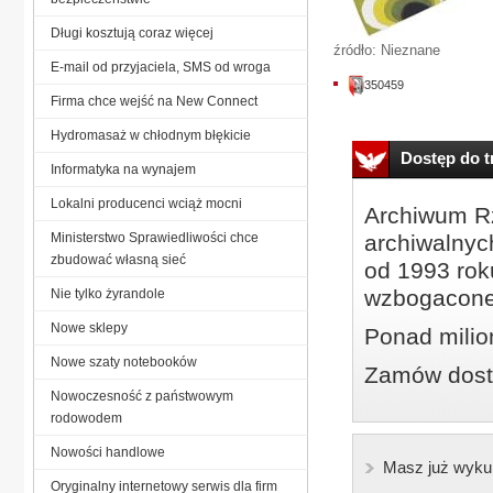
Długi kosztują coraz więcej
źródło: Nieznane
E-mail od przyjaciela, SMS od wroga
350459
Firma chce wejść na New Connect
Hydromasaż w chłodnym błękicie
Dostęp do tr
Informatyka na wynajem
Lokalni producenci wciąż mocni
Archiwum Rz
Ministerstwo Sprawiedliwości chce
archiwalnyc
zbudować własną sieć
od 1993 roku
wzbogacone
Nie tylko żyrandole
Nowe sklepy
Ponad milio
Nowe szaty notebooków
Zamów dostę
Nowoczesność z państwowym
rodowodem
Nowości handlowe
Masz już wyku
Oryginalny internetowy serwis dla firm