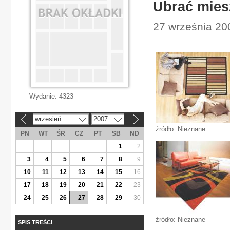
Ubrać miesz
27 września 20
Wydanie:
4323
wrzesień
2007
«
»
źródło: Nieznane
PN
WT
ŚR
CZ
PT
SB
ND
1
2
3
4
5
6
7
8
9
10
11
12
13
14
15
16
17
18
19
20
21
22
23
24
25
26
27
28
29
30
źródło: Nieznane
SPIS TREŚCI