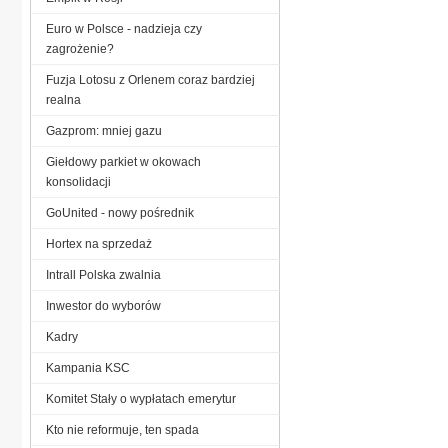
Euro w Polsce - nadzieja czy
zagrożenie?
Fuzja Lotosu z Orlenem coraz bardziej
realna
Gazprom: mniej gazu
Giełdowy parkiet w okowach
konsolidacji
GoUnited - nowy pośrednik
Hortex na sprzedaż
Intrall Polska zwalnia
Inwestor do wyborów
Kadry
Kampania KSC
Komitet Stały o wypłatach emerytur
Kto nie reformuje, ten spada