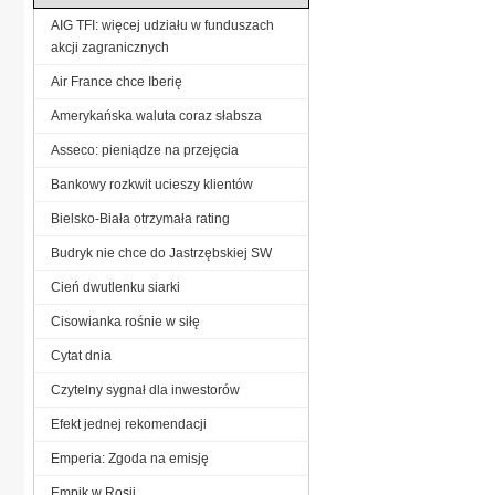
AIG TFI: więcej udziału w funduszach
akcji zagranicznych
Air France chce Iberię
Amerykańska waluta coraz słabsza
Asseco: pieniądze na przejęcia
Bankowy rozkwit ucieszy klientów
Bielsko-Biała otrzymała rating
Budryk nie chce do Jastrzębskiej SW
Cień dwutlenku siarki
Cisowianka rośnie w siłę
Cytat dnia
Czytelny sygnał dla inwestorów
Efekt jednej rekomendacji
Emperia: Zgoda na emisję
Empik w Rosji