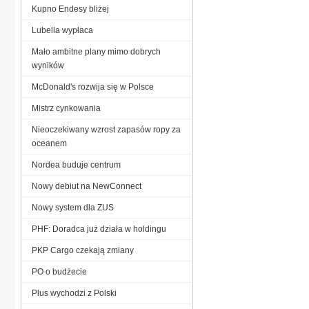
Kupno Endesy bliżej
Lubella wypłaca
Mało ambitne plany mimo dobrych
wyników
McDonald's rozwija się w Polsce
Mistrz cynkowania
Nieoczekiwany wzrost zapasów ropy za
oceanem
Nordea buduje centrum
Nowy debiut na NewConnect
Nowy system dla ZUS
PHF: Doradca już działa w holdingu
PKP Cargo czekają zmiany
PO o budżecie
Plus wychodzi z Polski