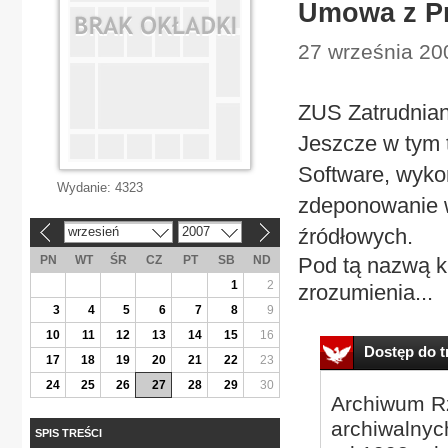
Umowa z 
27 września 20
ZUS Zatrudnia
Jeszcze w tym 
Software, wyko
Wydanie:
4323
zdeponowanie 
wrzesień
2007
źródłowych.
«
»
PN
WT
ŚR
CZ
PT
SB
ND
Pod tą nazwą k
1
2
zrozumienia...
3
4
5
6
7
8
9
10
11
12
13
14
15
16
Dostęp do tr
17
18
19
20
21
22
23
24
25
26
27
28
29
30
Archiwum Rz
archiwalnyc
SPIS TREŚCI