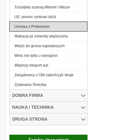
Turystyka szansą Warmii i Mazur
UE: pomoc rynkowi zbóż
Umowa z Prokomem
Wakacje.pl zmieniły właściciela
Wejść do grona największych
Wino nie tylko z winogron
Większy eksport aut
Związkowcy z GM zakończyli strajk
Zyskowna Śnieżka
DOBRA FIRMA
NAUKA I TECHNIKA
DRUGA STRONA
Zamów abonament