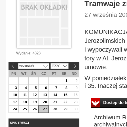
Tramwaje z
27 września 20
KOMUNIKACJA W
Jerozolimskich 
i wypoczywali 
Wydanie:
4323
tory w Al. Jer
wrzesień
2007
umowie.
«
»
PN
WT
ŚR
CZ
PT
SB
ND
W poniedziałek 
1
2
i 35. Inaczej sta
3
4
5
6
7
8
9
10
11
12
13
14
15
16
17
18
19
20
21
22
23
Dostęp do tr
24
25
26
27
28
29
30
Archiwum Rz
SPIS TREŚCI
archiwalnyc