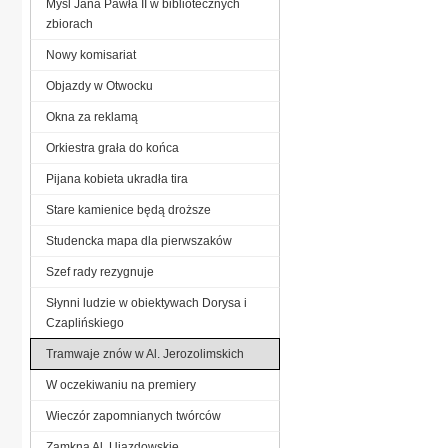
Myśl Jana Pawła II w bibliotecznych
zbiorach
Nowy komisariat
Objazdy w Otwocku
Okna za reklamą
Orkiestra grała do końca
Pijana kobieta ukradła tira
Stare kamienice będą droższe
Studencka mapa dla pierwszaków
Szef rady rezygnuje
Słynni ludzie w obiektywach Dorysa i
Czaplińskiego
Tramwaje znów w Al. Jerozolimskich
W oczekiwaniu na premiery
Wieczór zapomnianych twórców
Zamkną Al. Ujazdowskie