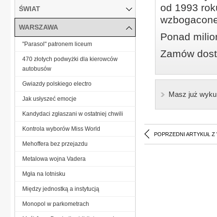
od 1993 roku
ŚWIAT
wzbogacone
WARSZAWA
Ponad milio
"Parasol" patronem liceum
Zamów dostę
470 złotych podwyżki dla kierowców
autobusów
Gwiazdy polskiego electro
Masz już wyku
Jak usłyszeć emocje
Kandydaci zgłaszani w ostatniej chwili
Kontrola wyborów Miss World
POPRZEDNI ARTYKUŁ Z
Mehoffera bez przejazdu
Metalowa wojna Vadera
Mgła na lotnisku
Między jednostką a instytucją
Monopol w parkometrach