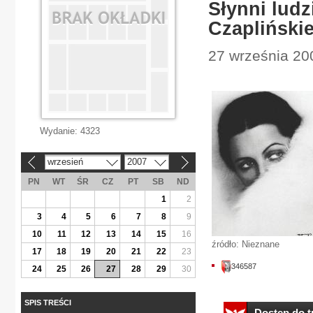
Słynni ludz
Czapliński
27 września 20
Wydanie:
4323
wrzesień
2007
«
»
PN
WT
ŚR
CZ
PT
SB
ND
1
2
3
4
5
6
7
8
9
10
11
12
13
14
15
16
źródło: Nieznane
17
18
19
20
21
22
23
346587
24
25
26
27
28
29
30
SPIS TREŚCI
Dostęp do tr