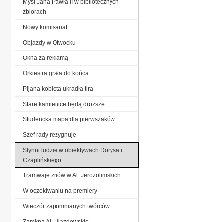
Myśl Jana Pawła II w bibliotecznych
zbiorach
Nowy komisariat
Objazdy w Otwocku
Okna za reklamą
Orkiestra grała do końca
Pijana kobieta ukradła tira
Stare kamienice będą droższe
Studencka mapa dla pierwszaków
Szef rady rezygnuje
Słynni ludzie w obiektywach Dorysa i
Czaplińskiego
Tramwaje znów w Al. Jerozolimskich
W oczekiwaniu na premiery
Wieczór zapomnianych twórców
Zamkną Al. Ujazdowskie