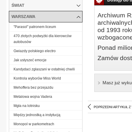
ŚWIAT
Archiwum Rz
WARSZAWA
archiwalnyc
"Parasol" patronem liceum
od 1993 roku
470 złotych podwyżki dla kierowców
wzbogacone
autobusów
Ponad milio
Gwiazdy polskiego electro
Zamów dostę
Jak usłyszeć emocje
Kandydaci zgłaszani w ostatniej chwili
Kontrola wyborów Miss World
Masz już wyku
Mehoffera bez przejazdu
Metalowa wojna Vadera
Mgła na lotnisku
POPRZEDNI ARTYKUŁ Z
Między jednostką a instytucją
Monopol w parkometrach