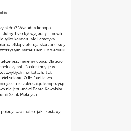
abiś
y skóra? Wygodna kanapa
 dobry, byle był wygodny - mówili
ie tylko komfort, ale i estetyka
ierać. Sklepy oferują skórzane sofy
 wzorzystym materiałem lub wersalki
 także przyjmujemy gości. Dlatego
żanek czy sof. Dostaniemy je w
wet zwykłych marketach. Jak
ści salonu. O ile fotel łatwo
miejsce, nie zakłócając kompozycji
łatwo nie jest -mówi Beata Kowalska,
emii Sztuk Pięknych.
pojedyncze meble, jak i zestawy: