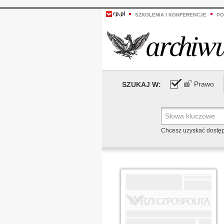
SZKOLENIA I KONFERENCJE
PO
Prawo
SZUKAJ W:
Chcesz uzyskać dostę