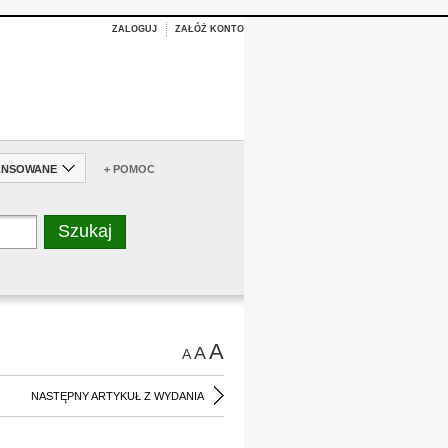
ZALOGUJ
ZAŁÓŻ KONTO
ANSOWANE
+ POMOC
A
A
A
NASTĘPNY ARTYKUŁ Z WYDANIA