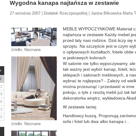
Wygodna kanapa najtańsza w zestawie
27 września 2007 | Dodatek Rzeczpospolitej | Janina Blikowska Marta T
MEBLE WYPOCZYNKOWE Materiał cz
najtańsza w zestawie Każdy mebel jest
przed laty nasi rodzice. Dziś liczy się n
sprzętu. Na szczęście jest w czym wyb
źródło: Nieznane
o opływowych kształtach, fotele obite
w jaskrawych kolorach
W salonie nie tylko wypoczywamy, ale
tak ważny jest wybór kanap, foteli, le
sklepach i salonach meblowych, a na
D
wybrać te najlepsze? - Zależy od wielko
można przesunąć i przestawić w inne 
2
pokoju, o tyle z resztą mebli już tak 
9
dekoratorka wnętrz, wykładowca Akad
16
W zestawie taniej
23
Handlowcy kuszą. Proponują zarówno 
30
sofa i fotel lub dwa albo kanapa i...
źródło: Nieznane