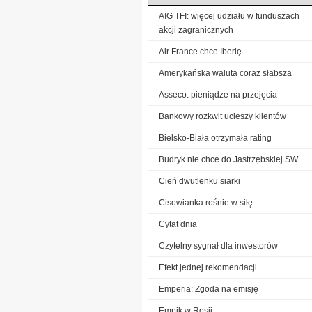
AIG TFI: więcej udziału w funduszach
akcji zagranicznych
Air France chce Iberię
Amerykańska waluta coraz słabsza
Asseco: pieniądze na przejęcia
Bankowy rozkwit ucieszy klientów
Bielsko-Biała otrzymała rating
Budryk nie chce do Jastrzębskiej SW
Cień dwutlenku siarki
Cisowianka rośnie w siłę
Cytat dnia
Czytelny sygnał dla inwestorów
Efekt jednej rekomendacji
Emperia: Zgoda na emisję
Empik w Rosji