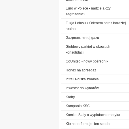
Euro w Polsce - nadzieja czy
zagrożenie?
Fuzja Lotosu z Orlenem coraz bardziej
realna
Gazprom: mniej gazu
Giełdowy parkiet w okowach
konsolidacji
GoUnited - nowy pośrednik
Hortex na sprzedaż
Intrall Polska zwalnia
Inwestor do wyborów
Kadry
Kampania KSC
Komitet Stały o wypłatach emerytur
Kto nie reformuje, ten spada