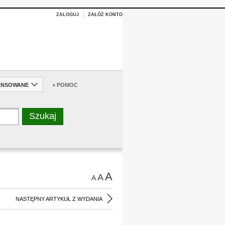
ZALOGUJ
ZAŁÓŻ KONTO
ANSOWANE
+ POMOC
A
A
A
NASTĘPNY ARTYKUŁ Z WYDANIA