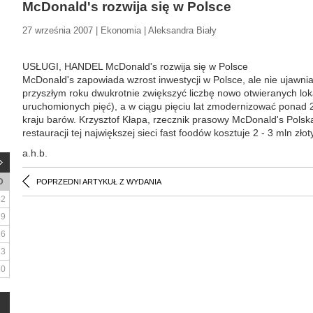
McDonald's rozwija się w Polsce
27 września 2007 | Ekonomia | Aleksandra Biały
USŁUGI, HANDEL McDonald's rozwija się w Polsce
McDonald's zapowiada wzrost inwestycji w Polsce, ale nie ujawnia
przyszłym roku dwukrotnie zwiększyć liczbę nowo otwieranych lok
uruchomionych pięć), a w ciągu pięciu lat zmodernizować ponad 
kraju barów. Krzysztof Kłapa, rzecznik prasowy McDonald's Polsk
restauracji tej największej sieci fast foodów kosztuje 2 - 3 mln złot
a.h.b.
D
POPRZEDNI ARTYKUŁ Z WYDANIA
2
9
16
23
30