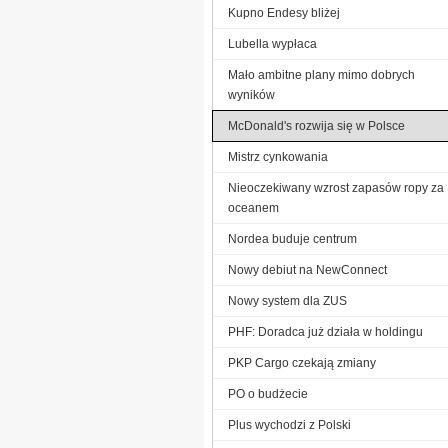
Kupno Endesy bliżej
Lubella wypłaca
Mało ambitne plany mimo dobrych
wyników
McDonald's rozwija się w Polsce
Mistrz cynkowania
Nieoczekiwany wzrost zapasów ropy za
oceanem
Nordea buduje centrum
Nowy debiut na NewConnect
Nowy system dla ZUS
PHF: Doradca już działa w holdingu
PKP Cargo czekają zmiany
PO o budżecie
Plus wychodzi z Polski