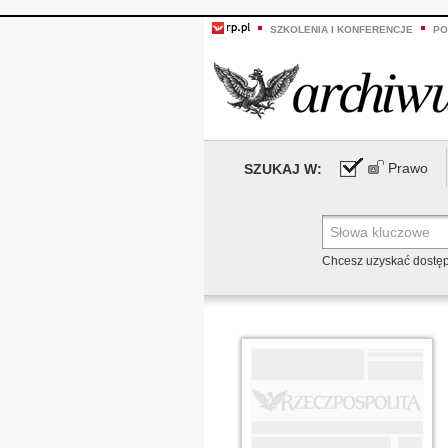
SZKOLENIA I KONFERENCJE
PO
Prawo
SZUKAJ W:
Chcesz uzyskać dostę