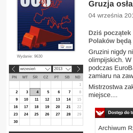
Gruzja osła
04 września 201
Dziś początek
Polaków będą G
Gruzini nigdy n
Wydanie:
9630
olimpijskich. W
podczas EuroBa
wrzesień
2013
«
»
zamiaru na zaw
PN
WT
ŚR
CZ
PT
SB
ND
1
Mistrzostwa zak
2
3
4
5
6
7
8
miejsce....
9
10
11
12
13
14
15
16
17
18
19
20
21
22
Dostęp do tr
23
24
25
26
27
28
29
30
Archiwum Rz