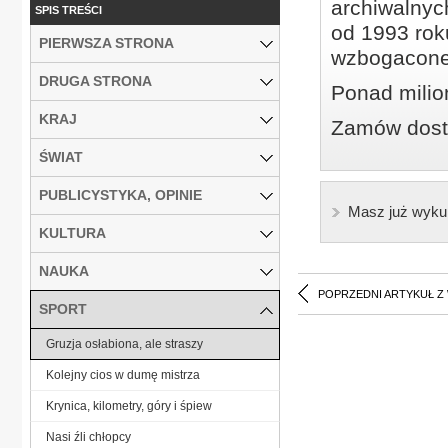
archiwalnyc
SPIS TREŚCI
od 1993 roku
PIERWSZA STRONA
wzbogacone
DRUGA STRONA
Ponad milio
KRAJ
Zamów dostę
ŚWIAT
PUBLICYSTYKA, OPINIE
Masz już wyku
KULTURA
NAUKA
POPRZEDNI ARTYKUŁ Z
SPORT
Gruzja osłabiona, ale straszy
Kolejny cios w dumę mistrza
Krynica, kilometry, góry i śpiew
Nasi źli chłopcy