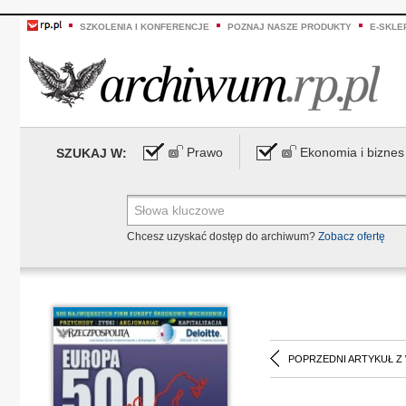
SZKOLENIA I KONFERENCJE
POZNAJ NASZE PRODUKTY
E-SKLE
Prawo
Ekonomia i biznes
SZUKAJ W:
Chcesz uzyskać dostęp do archiwum?
Zobacz ofertę
POPRZEDNI ARTYKUŁ Z