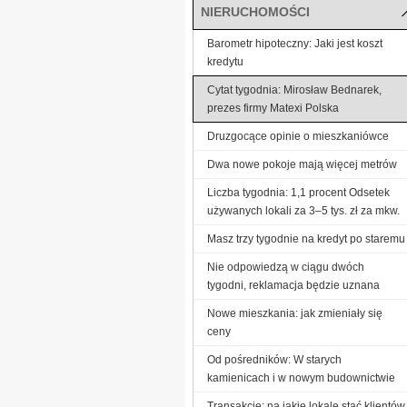
NIERUCHOMOŚCI
Barometr hipoteczny: Jaki jest koszt
kredytu
Cytat tygodnia: Mirosław Bednarek,
prezes firmy Matexi Polska
Druzgocące opinie o mieszkaniówce
Dwa nowe pokoje mają więcej metrów
Liczba tygodnia: 1,1 procent Odsetek
używanych lokali za 3–5 tys. zł za mkw.
Masz trzy tygodnie na kredyt po staremu
Nie odpowiedzą w ciągu dwóch
tygodni, reklamacja będzie uznana
Nowe mieszkania: jak zmieniały się
ceny
Od pośredników: W starych
kamienicach i w nowym budownictwie
Transakcje: na jakie lokale stać klientów