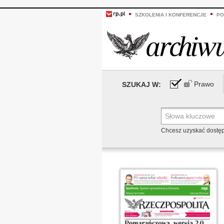
SZKOLENIA I KONFERENCJE
PO
Prawo
SZUKAJ W:
Chcesz uzyskać dostę