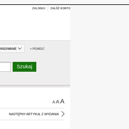
ZALOGUJ
ZAŁÓŻ KONTO
ANSOWANE
+ POMOC
A
A
A
NASTĘPNY ARTYKUŁ Z WYDANIA