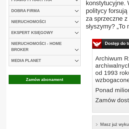
konstytucyjne. 
politycy forsuj
DOBRA FIRMA
za sprzeczne z 
NIERUCHOMOŚCI
słyszymy? „To n
EKSPERT KSIĘGOWY
Dostęp do tr
NIERUCHOMOŚCI - HOME
BROKER
Archiwum Rz
MEDIA PLANET
archiwalnyc
od 1993 roku
wzbogacone
Zamów abonament
Ponad milio
Zamów dostę
Masz już wyku