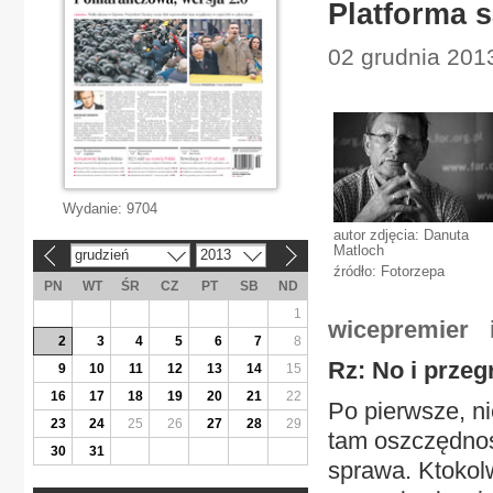
Platforma 
02 grudnia 2013
Wydanie:
9704
autor zdjęcia: Danuta
Matloch
grudzień
2013
«
»
źródło: Fotorzepa
PN
WT
ŚR
CZ
PT
SB
ND
1
wicepremier i
2
3
4
5
6
7
8
Rz: No i przeg
9
10
11
12
13
14
15
16
17
18
19
20
21
22
Po pierwsze, ni
23
24
25
26
27
28
29
tam oszczędnoś
30
31
sprawa. Ktokolw