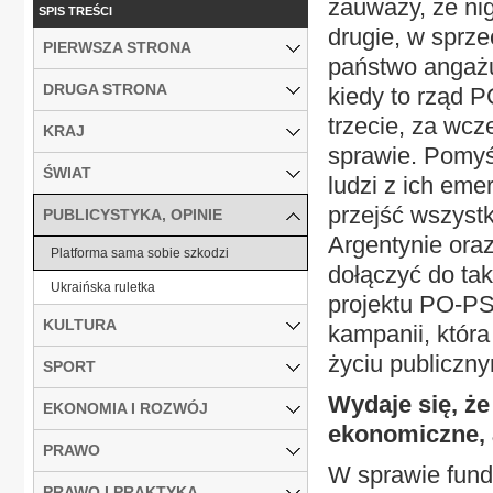
zauważy, że ni
SPIS TREŚCI
drugie, w sprz
PIERWSZA STRONA
państwo angażu
DRUGA STRONA
kiedy to rząd 
trzecie, za wcz
KRAJ
sprawie. Pomyśl
ŚWIAT
ludzi z ich eme
przejść wszyst
PUBLICYSTYKA, OPINIE
Argentynie ora
Platforma sama sobie szkodzi
dołączyć do ta
Ukraińska ruletka
projektu PO-PSL
KULTURA
kampanii, któr
życiu publiczn
SPORT
Wydaje się, że
EKONOMIA I ROZWÓJ
ekonomiczne, a
PRAWO
W sprawie fund
PRAWO I PRAKTYKA