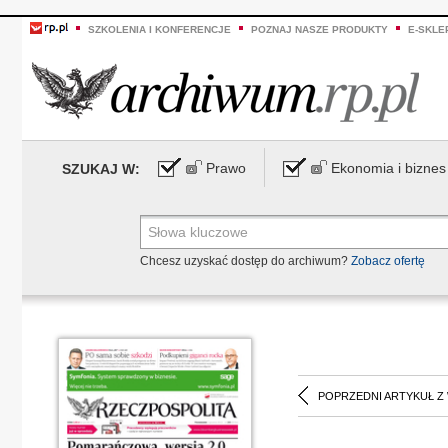
SZKOLENIA I KONFERENCJE
POZNAJ NASZE PRODUKTY
E-SKLE
Prawo
Ekonomia i biznes
SZUKAJ W:
Chcesz uzyskać dostęp do archiwum?
Zobacz ofertę
POPRZEDNI ARTYKUŁ Z