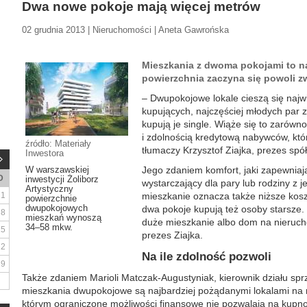
Dwa nowe pokoje mają więcej metrów
02 grudnia 2013 | Nieruchomości | Aneta Gawrońska
Mieszkania z dwoma pokojami to na
powierzchnia zaczyna się powoli z
– Dwupokojowe lokale cieszą się naj
kupujących, najczęściej młodych par 
kupują je single. Wiąże się to zarówn
i zdolnością kredytową nabywców, któr
źródło: Materiały
tłumaczy Krzysztof Ziajka, prezes spó
Inwestora
W warszawskiej
Jego zdaniem komfort, jaki zapewniaj
D
inwestycji Żoliborz
wystarczający dla pary lub rodziny z 
Artystyczny
1
mieszkanie oznacza także niższe kos
powierzchnie
dwupokojowych
dwa pokoje kupują też osoby starsze.
8
mieszkań wynoszą
duże mieszkanie albo dom na nieruc
34–58 mkw.
15
prezes Ziajka.
22
Na ile zdolność pozwoli
29
Także zdaniem Marioli Matczak-Augustyniak, kierownik działu sp
mieszkania dwupokojowe są najbardziej pożądanymi lokalami na ryn
którym ograniczone możliwości finansowe nie pozwalają na kupn