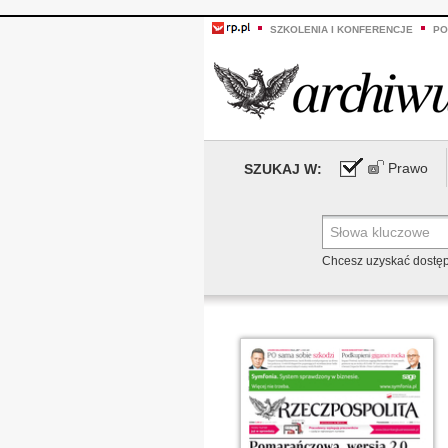
SZKOLENIA I KONFERENCJE
PO
Prawo
SZUKAJ W:
Chcesz uzyskać dostę