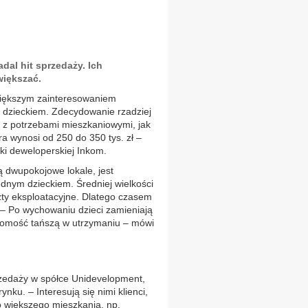
dal hit sprzedaży. Ich
większać.
większym zainteresowaniem
z dzieckiem. Zdecydowanie rzadziej
o z potrzebami mieszkaniowymi, jak
a wynosi od 250 do 350 tys. zł –
łki deweloperskiej Inkom.
ą dwupokojowe lokale, jest
jednym dzieckiem. Średniej wielkości
zty eksploatacyjne. Dlatego czasem
 – Po wychowaniu dzieci zamieniają
homość tańszą w utrzymaniu – mówi
rzedaży w spółce Unidevelopment,
ku. – Interesują się nimi klienci,
o większego mieszkania, np.