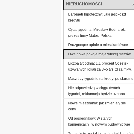
NIERUCHOMOŚCI
Barometr hipoteczny: Jaki jest koszt
kredytu
Cytat tygodnia: Mirosław Bednarek,
prezes firmy Matexi Polska
Druzgocące opinie o mieszkaniówce
Dwa nowe pokoje mają więcej metrów
Liczba tygodnia: 1,1 procent Odsetek
używanych lokali za 3–5 tys. zł za mkw.
Masz trzy tygodnie na kredyt po staremu
Nie odpowiedzą w ciągu dwóch
tygodni, reklamacja będzie uznana
Nowe mieszkania: jak zmieniały się
ceny
Od pośredników: W starych
kamienicach i w nowym budownictwie
Transakcje: na jakie lokale stać klientów