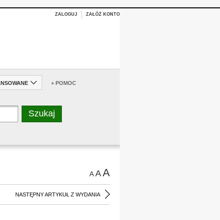
ZALOGUJ
ZAŁÓŻ KONTO
ANSOWANE
+ POMOC
A
A
A
NASTĘPNY ARTYKUŁ Z WYDANIA