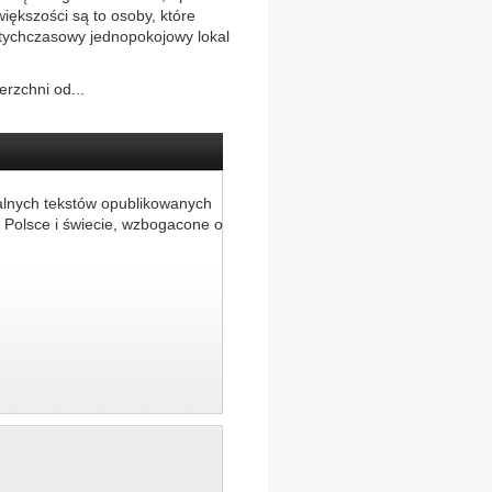
ększości są to osoby, które
otychczasowy jednopokojowy lokal
rzchni od...
alnych tekstów opublikowanych
 Polsce i świecie, wzbogacone o