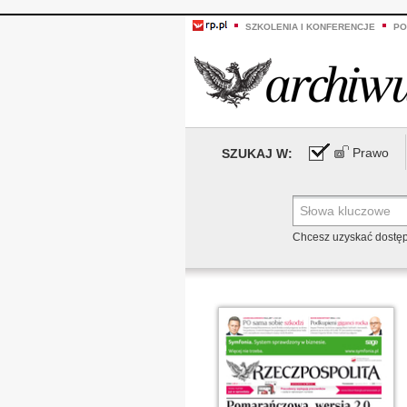
SZKOLENIA I KONFERENCJE
PO
Prawo
SZUKAJ W:
Chcesz uzyskać dostę