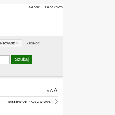
ZALOGUJ
ZAŁÓŻ KONTO
ANSOWANE
+ POMOC
A
A
A
NASTĘPNY ARTYKUŁ Z WYDANIA