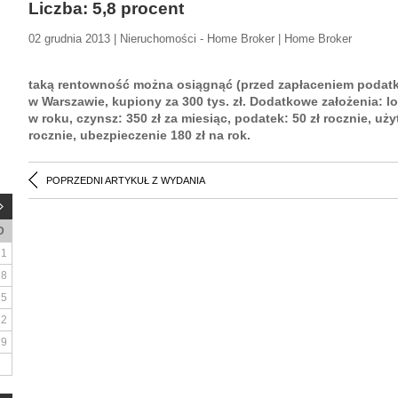
Liczba: 5,8 procent
02 grudnia 2013 | Nieruchomości - Home Broker | Home Broker
taką rentowność można osiągnąć (przed zapłaceniem podatku)
w Warszawie, kupiony za 300 tys. zł. Dodatkowe założenia: l
w roku, czynsz: 350 zł za miesiąc, podatek: 50 zł rocznie, uż
rocznie, ubezpieczenie 180 zł na rok.
POPRZEDNI ARTYKUŁ Z WYDANIA
D
1
8
15
22
29