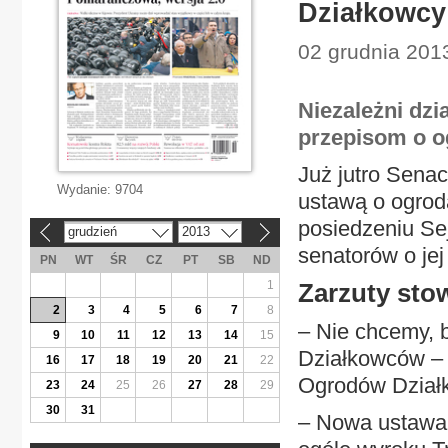
Działkowcy
02 grudnia 201
Niezależni dz
przepisom o o
Już jutro Sena
Wydanie:
9704
ustawą o ogrod
posiedzeniu Sej
grudzień
2013
«
»
senatorów o jej
PN
WT
ŚR
CZ
PT
SB
ND
1
Zarzuty sto
2
3
4
5
6
7
8
– Nie chcemy, b
9
10
11
12
13
14
15
Działkowców – 
16
17
18
19
20
21
22
Ogrodów Działk
23
24
25
26
27
28
29
30
31
– Nowa ustawa d