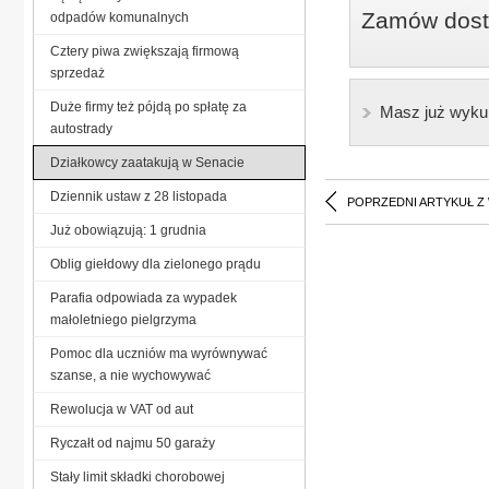
Zamów dostę
odpadów komunalnych
Cztery piwa zwiększają firmową
sprzedaż
Duże firmy też pójdą po spłatę za
Masz już wyku
autostrady
Działkowcy zaatakują w Senacie
Dziennik ustaw z 28 listopada
POPRZEDNI ARTYKUŁ Z
Już obowiązują: 1 grudnia
Oblig giełdowy dla zielonego prądu
Parafia odpowiada za wypadek
małoletniego pielgrzyma
Pomoc dla uczniów ma wyrównywać
szanse, a nie wychowywać
Rewolucja w VAT od aut
Ryczałt od najmu 50 garaży
Stały limit składki chorobowej