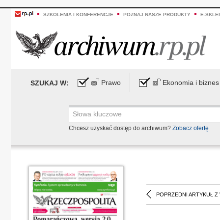
SZKOLENIA I KONFERENCJE
POZNAJ NASZE PRODUKTY
E-SKLE
Prawo
Ekonomia i biznes
SZUKAJ W:
Chcesz uzyskać dostęp do archiwum?
Zobacz ofertę
POPRZEDNI ARTYKUŁ Z