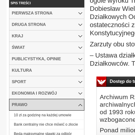
ogóle wyroku T
SPIS TREŚCI
Dobiesław Wiel
PIERWSZA STRONA
Działkowych Od
ostateczności z
DRUGA STRONA
Konstytucyjneg
KRAJ
Zarzuty obu st
ŚWIAT
– Ustawa dział
PUBLICYSTYKA, OPINIE
Działkowców. T
KULTURA
Dostęp do tr
SPORT
EKONOMIA I ROZWÓJ
Archiwum Rz
archiwalnyc
PRAWO
od 1993 roku
10 zł za godzinę na każdej umowie
wzbogacone
Bank centralny nie chce mówić o złocie
Ponad milio
Będą maksymalne stawki za odbiór