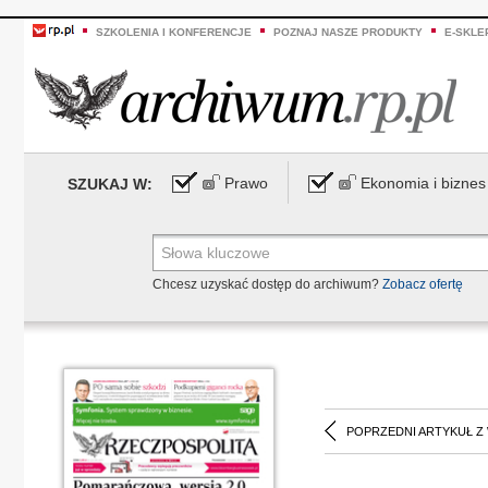
SZKOLENIA I KONFERENCJE
POZNAJ NASZE PRODUKTY
E-SKLE
Prawo
Ekonomia i biznes
SZUKAJ W:
Chcesz uzyskać dostęp do archiwum?
Zobacz ofertę
POPRZEDNI ARTYKUŁ Z