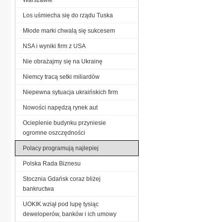
Los uśmiecha się do rządu Tuska
Młode marki chwalą się sukcesem
NSA i wyniki firm z USA
Nie obrażajmy się na Ukrainę
Niemcy tracą setki miliardów
Niepewna sytuacja ukraińskich firm
Nowości napędzą rynek aut
Ocieplenie budynku przyniesie
ogromne oszczędności
Polacy programują najlepiej
Polska Rada Biznesu
Stocznia Gdańsk coraz bliżej
bankructwa
UOKIK wziął pod lupę tysiąc
deweloperów, banków i ich umowy