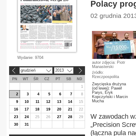
Polacy prog
02 grudnia 201
Wydanie:
9704
autor zdjęcia: Piotr
Manasterski
grudzień
2013
«
»
źródło:
Rzeczpospolita
PN
WT
ŚR
CZ
PT
SB
ND
Zwycięska drużyna
1
(od lewej): Paweł
Parys, Eryk
2
3
4
5
6
7
8
Kopczyński i Marcin
Mucha
9
10
11
12
13
14
15
16
17
18
19
20
21
22
W zawodach wzi
23
24
25
26
27
28
29
„Precision Scre
30
31
(łączna pula na