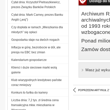
Dostęp do tr
Cytat dnia: Krzysztof Pietraszkiewicz,
prezes Związku Banków Polskich
Archiwum Rz
Cytat dnia: Mark Carney, prezes Banku
archiwalnyc
Anglii („wsj”)
od 1993 roku
Czy dopłata w ramach „Mieszkania dla
wzbogacone
młodych” się opłaci
Ponad milio
Gospodarka staje na dwóch nogach
Inflacja w górę, bezrobocie w dół, ale
Zamów dostę
presja na EBC bez zmian
Kalendarium gospodarcze
Klienci i duże sieciowe marki wolą
Masz już wyku
galerie
Klub wiarygodnych kredytowo państw
coraz mniejszy
POPRZEDNI ARTYKUŁ Z
Konkurs to furtka do kariery
Liczba dnia: 7,2 tys. zł średnia cena
transakcyjna mkw. mieszkania w
Warszawie