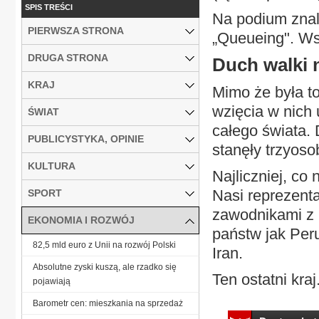
SPIS TREŚCI
Na podium znal
PIERWSZA STRONA
„Queueing". Wsz
DRUGA STRONA
Duch walki n
KRAJ
Mimo że była t
wzięcia w nich 
ŚWIAT
całego świata. 
PUBLICYSTYKA, OPINIE
stanęły trzyos
KULTURA
Najliczniej, co
Nasi reprezenta
SPORT
zawodnikami z R
EKONOMIA I ROZWÓJ
państw jak Peru
82,5 mld euro z Unii na rozwój Polski
Iran.
Absolutne zyski kuszą, ale rzadko się
Ten ostatni kraj.
pojawiają
Barometr cen: mieszkania na sprzedaż