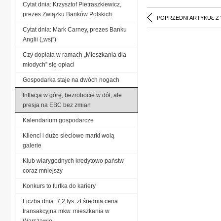
Cytat dnia: Krzysztof Pietraszkiewicz,
prezes Związku Banków Polskich
POPRZEDNI ARTYKUŁ Z
Cytat dnia: Mark Carney, prezes Banku
Anglii („wsj”)
Czy dopłata w ramach „Mieszkania dla
młodych” się opłaci
Gospodarka staje na dwóch nogach
Inflacja w górę, bezrobocie w dół, ale
presja na EBC bez zmian
Kalendarium gospodarcze
Klienci i duże sieciowe marki wolą
galerie
Klub wiarygodnych kredytowo państw
coraz mniejszy
Konkurs to furtka do kariery
Liczba dnia: 7,2 tys. zł średnia cena
transakcyjna mkw. mieszkania w
Warszawie