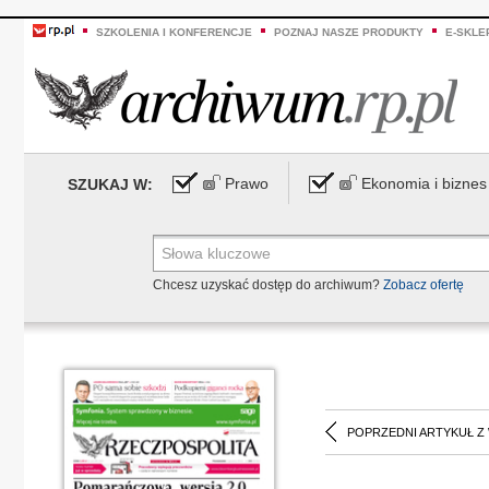
SZKOLENIA I KONFERENCJE
POZNAJ NASZE PRODUKTY
E-SKLE
Prawo
Ekonomia i biznes
SZUKAJ W:
Chcesz uzyskać dostęp do archiwum?
Zobacz ofertę
POPRZEDNI ARTYKUŁ Z