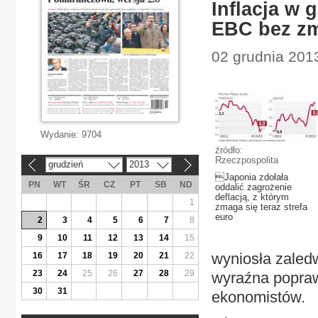
Inflacja w 
EBC bez z
02 grudnia 201
Wydanie:
9704
źródło:
Rzeczpospolita
grudzień
2013
«
»
Japonia zdołała
PN
WT
ŚR
CZ
PT
SB
ND
oddalić zagrożenie
deflacją, z którym
1
zmaga się teraz strefa
euro
2
3
4
5
6
7
8
9
10
11
12
13
14
15
wyniosła zaledw
16
17
18
19
20
21
22
23
24
25
26
27
28
29
wyraźna popraw
30
31
ekonomistów.