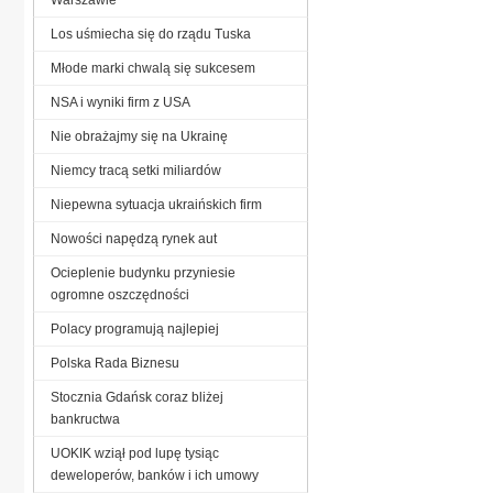
Los uśmiecha się do rządu Tuska
Młode marki chwalą się sukcesem
NSA i wyniki firm z USA
Nie obrażajmy się na Ukrainę
Niemcy tracą setki miliardów
Niepewna sytuacja ukraińskich firm
Nowości napędzą rynek aut
Ocieplenie budynku przyniesie
ogromne oszczędności
Polacy programują najlepiej
Polska Rada Biznesu
Stocznia Gdańsk coraz bliżej
bankructwa
UOKIK wziął pod lupę tysiąc
deweloperów, banków i ich umowy