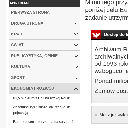
Mimo tego przys
SPIS TREŚCI
poniżej celu E
PIERWSZA STRONA
zadanie utrzymy
DRUGA STRONA
KRAJ
Dostęp do tr
ŚWIAT
Archiwum Rz
archiwalnyc
PUBLICYSTYKA, OPINIE
od 1993 roku
KULTURA
wzbogacone
SPORT
Ponad milio
EKONOMIA I ROZWÓJ
Zamów dostę
82,5 mld euro z Unii na rozwój Polski
Absolutne zyski kuszą, ale rzadko się
pojawiają
Masz już wyku
Barometr cen: mieszkania na sprzedaż