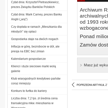
Cytat dnia: Krzysztof Pietraszkiewicz,
prezes Związku Banków Polskich
Archiwum Rz
Cytat dnia: Mark Carney, prezes Banku
archiwalnyc
Anglii („wsj”)
od 1993 roku
Czy dopłata w ramach „Mieszkania dla
wzbogacone
młodych” się opłaci
Ponad milio
Gospodarka staje na dwóch nogach
Zamów dostę
Inflacja w górę, bezrobocie w dół, ale
presja na EBC bez zmian
Kalendarium gospodarcze
Masz już wyku
Klienci i duże sieciowe marki wolą
galerie
Klub wiarygodnych kredytowo państw
coraz mniejszy
POPRZEDNI ARTYKUŁ Z
Konkurs to furtka do kariery
Liczba dnia: 7,2 tys. zł średnia cena
transakcyjna mkw. mieszkania w
Warszawie