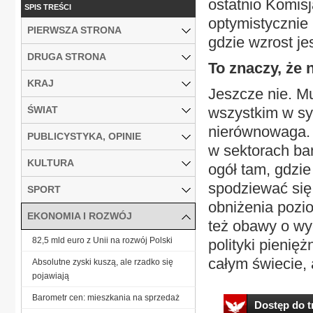
ostatnio Komis
SPIS TREŚCI
optymistycznie 
PIERWSZA STRONA
gdzie wzrost je
DRUGA STRONA
To znaczy, że
KRAJ
Jeszcze nie. Mu
ŚWIAT
wszystkim w s
nierównowaga. 
PUBLICYSTYKA, OPINIE
w sektorach ba
KULTURA
ogół tam, gdzi
spodziewać się
SPORT
obniżenia pozi
EKONOMIA I ROZWÓJ
też obawy o wy
82,5 mld euro z Unii na rozwój Polski
polityki pienię
całym świecie, 
Absolutne zyski kuszą, ale rzadko się
pojawiają
Barometr cen: mieszkania na sprzedaż
Dostęp do tr