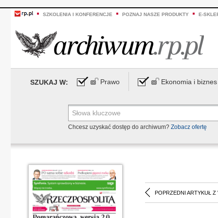
SZKOLENIA I KONFERENCJE
POZNAJ NASZE PRODUKTY
E-SKLE
Prawo
Ekonomia i biznes
SZUKAJ W:
Chcesz uzyskać dostęp do archiwum?
Zobacz ofertę
POPRZEDNI ARTYKUŁ Z