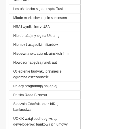
Los uśmiecha się do rządu Tuska
Młode marki chwalą się sukcesem
NSA i wyniki firm z USA
Nie obrażajmy się na Ukrainę
Niemcy tracą setki miliardów
Niepewna sytuacja ukraińskich firm
Nowości napędzą rynek aut
Ocieplenie budynku przyniesie
ogromne oszczędności
Polacy programują najlepiej
Polska Rada Biznesu
Stocznia Gdańsk coraz bliżej
bankructwa
UOKIK wziął pod lupę tysiąc
deweloperów, banków i ich umowy