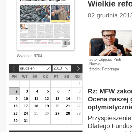
Wielkie ref
02 grudnia 201
Wydanie:
9704
autor zdjęcia: Piotr
Nowak
grudzień
2013
źródło: Fotorzepa
«
»
PN
WT
ŚR
CZ
PT
SB
ND
1
Rz: MFW zakoń
2
3
4
5
6
7
8
Ocena naszej 
9
10
11
12
13
14
15
optymistycznie
16
17
18
19
20
21
22
23
24
25
26
27
28
29
Przyspieszenie 
30
31
Dlatego Fundus