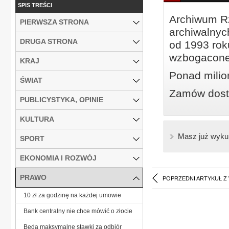
SPIS TREŚCI
Archiwum Rz
PIERWSZA STRONA
archiwalnyc
DRUGA STRONA
od 1993 roku
wzbogacone
KRAJ
Ponad milio
ŚWIAT
Zamów dostę
PUBLICYSTYKA, OPINIE
KULTURA
Masz już wyku
SPORT
EKONOMIA I ROZWÓJ
PRAWO
POPRZEDNI ARTYKUŁ Z
10 zł za godzinę na każdej umowie
Bank centralny nie chce mówić o złocie
Będą maksymalne stawki za odbiór