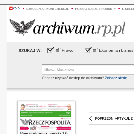
SZKOLENIA I KONFERENCJE
POZNAJ NASZE PRODUKTY
E-SKLE
Prawo
Ekonomia i biznes
SZUKAJ W:
Chcesz uzyskać dostęp do archiwum?
Zobacz ofertę
POPRZEDNI ARTYKUŁ Z