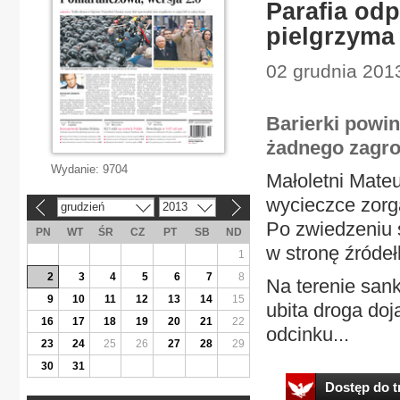
Parafia od
pielgrzyma
02 grudnia 201
Barierki powi
żadnego zagroż
Wydanie:
9704
Małoletni Mate
wycieczce zorg
grudzień
2013
«
»
Po zwiedzeniu 
PN
WT
ŚR
CZ
PT
SB
ND
w stronę źróde
1
2
3
4
5
6
7
8
Na terenie sank
9
10
11
12
13
14
15
ubita droga do
16
17
18
19
20
21
22
odcinku...
23
24
25
26
27
28
29
30
31
Dostęp do tr