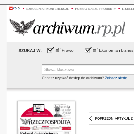
SZKOLENIA I KONFERENCJE
POZNAJ NASZE PRODUKTY
E-SKLE
Prawo
Ekonomia i biznes
SZUKAJ W:
Chcesz uzyskać dostęp do archiwum?
Zobacz ofertę
POPRZEDNI ARTYKUŁ Z