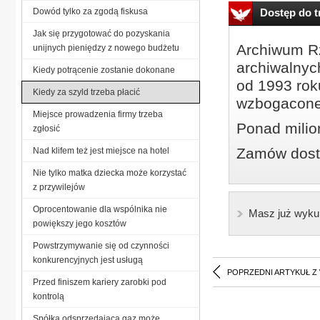
Dowód tylko za zgodą fiskusa
Dostęp do tr
Jak się przygotować do pozyskania
Archiwum Rz
unijnych pieniędzy z nowego budżetu
archiwalnyc
Kiedy potrącenie zostanie dokonane
od 1993 roku
Kiedy za szyld trzeba płacić
wzbogacone
Miejsce prowadzenia firmy trzeba
Ponad milio
zgłosić
Zamów dostę
Nad klifem też jest miejsce na hotel
Nie tylko matka dziecka może korzystać
z przywilejów
Oprocentowanie dla wspólnika nie
Masz już wyku
powiększy jego kosztów
Powstrzymywanie się od czynności
konkurencyjnych jest usługą
POPRZEDNI ARTYKUŁ Z
Przed finiszem kariery zarobki pod
kontrolą
Spółka odsprzedająca gaz może