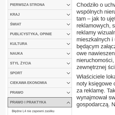
Chodziło o uch
PIERWSZA STRONA
wspólnych nier
KRAJ
tam – jak to uj
ŚWIAT
reklamowych, s
reklamy wizualn
PUBLICYSTYKA, OPINIE
mieszkalnych i 
KULTURA
będącym załącz
owe nawieszen
NAUKA
nieruchomości,
STYL ŻYCIA
zewnętrznej śc
SPORT
Właściciele lok
noty księgowe o
CIEKAWA EKONOMIA
za reklamę. Ta
PRAWO
wynajmował swo
PRAWO I PRAKTYKA
gospodarczą. N
Błędne L4 nie zapewni zasiłku