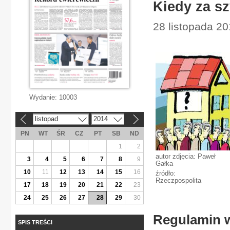
Kiedy za sz
28 listopada 2
Wydanie:
10003
listopad
2014
«
»
PN
WT
ŚR
CZ
PT
SB
ND
1
2
autor zdjęcia: Paweł
3
4
5
6
7
8
9
Gałka
10
11
12
13
14
15
16
źródło:
Rzeczpospolita
17
18
19
20
21
22
23
24
25
26
27
28
29
30
Regulamin 
SPIS TREŚCI