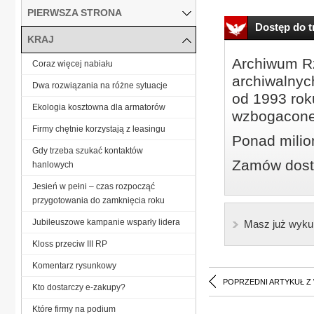
PIERWSZA STRONA
Dostęp do tr
KRAJ
Archiwum Rz
Coraz więcej nabiału
archiwalnyc
Dwa rozwiązania na różne sytuacje
od 1993 roku
Ekologia kosztowna dla armatorów
wzbogacone
Firmy chętnie korzystają z leasingu
Ponad milio
Gdy trzeba szukać kontaktów
Zamów dostę
hanlowych
Jesień w pełni – czas rozpocząć
przygotowania do zamknięcia roku
Jubileuszowe kampanie wsparły lidera
Masz już wyku
Kloss przeciw III RP
Komentarz rysunkowy
POPRZEDNI ARTYKUŁ Z
Kto dostarczy e-zakupy?
Które firmy na podium