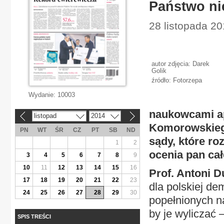
Państwo ni
28 listopada 201
autor zdjęcia: Darek
Golik
źródło: Fotorzepa
Wydanie:
10003
naukowcami ap
listopad
2014
«
»
Komorowskiego
PN
WT
ŚR
CZ
PT
SB
ND
sądy, które r
1
2
ocenia pan ca
3
4
5
6
7
8
9
10
11
12
13
14
15
16
Prof. Antoni 
17
18
19
20
21
22
23
dla polskiej de
24
25
26
27
28
29
30
popełnionych n
by je wyliczać –
SPIS TREŚCI