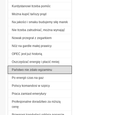
Kurdystanowi trzeba pomóc
Można kupić tańszy prąd
Na jakości i smaku budujemy siłę marek
Nie trzeba zatrudniać, można wynająć
Nowak przegrał z zegarkiem
Nóż na gardle małej prawicy
OPEC jest już historią
Oszczędzać energię i płacić mniej
Państwo nie zdało egzaminu
Po energii czas na gaz
Polscy komandosi w szpicy
Praca zamiast emerytury
Profesjonalne doradztwo za niższą
cenę
Przegrani kandydaci oddają poparcie