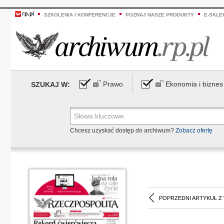
SZKOLENIA I KONFERENCJE
POZNAJ NASZE PRODUKTY
E-SKLE
Prawo
Ekonomia i biznes
SZUKAJ W:
Chcesz uzyskać dostęp do archiwum?
Zobacz ofertę
POPRZEDNI ARTYKUŁ Z