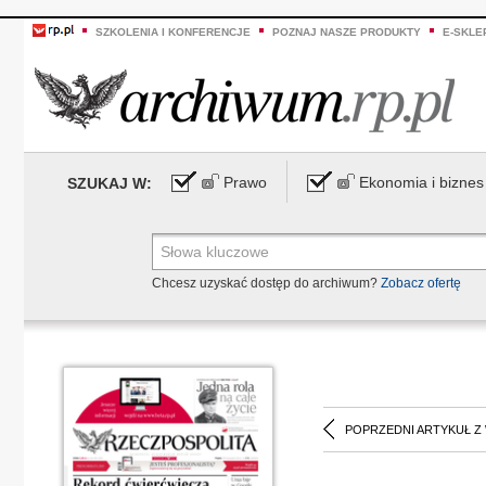
SZKOLENIA I KONFERENCJE
POZNAJ NASZE PRODUKTY
E-SKLE
Prawo
Ekonomia i biznes
SZUKAJ W:
Chcesz uzyskać dostęp do archiwum?
Zobacz ofertę
POPRZEDNI ARTYKUŁ Z