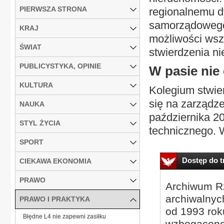
PIERWSZA STRONA
regionalnemu d
samorządowego
KRAJ
możliwości wsz
ŚWIAT
stwierdzenia ni
PUBLICYSTYKA, OPINIE
W pasie nie
KULTURA
Kolegium stwie
się na zarządze
NAUKA
października 20
STYL ŻYCIA
technicznego. Wy
SPORT
Dostęp do tr
CIEKAWA EKONOMIA
PRAWO
Archiwum Rz
archiwalnyc
PRAWO I PRAKTYKA
od 1993 roku
Błędne L4 nie zapewni zasiłku
wzbogacone