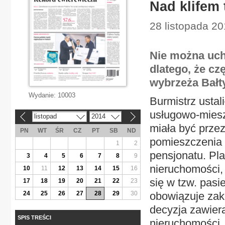
Nad klifem 
28 listopada 20
Nie można uch
dlatego, że c
wybrzeża Bałt
Wydanie:
10003
Burmistrz ustal
usługowo-mieszk
listopad
2014
«
»
miała być prze
PN
WT
ŚR
CZ
PT
SB
ND
pomieszczenia r
1
2
pensjonatu. Pl
3
4
5
6
7
8
9
nieruchomości, 
10
11
12
13
14
15
16
się w tzw. pas
17
18
19
20
21
22
23
24
25
26
27
28
29
30
obowiązuje zak
decyzja zawier
SPIS TREŚCI
nieruchomości.