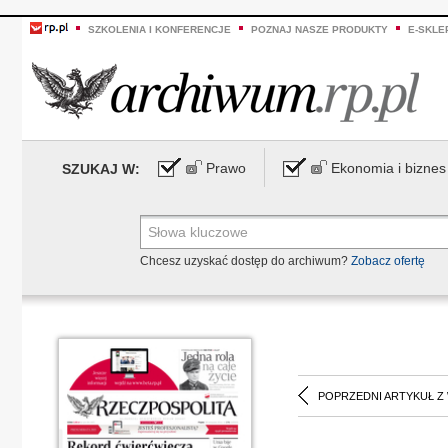
SZKOLENIA I KONFERENCJE
POZNAJ NASZE PRODUKTY
E-SKLE
Prawo
Ekonomia i biznes
SZUKAJ W:
Chcesz uzyskać dostęp do archiwum?
Zobacz ofertę
POPRZEDNI ARTYKUŁ Z