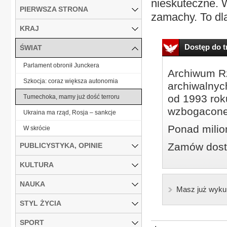
nieskuteczne. 
PIERWSZA STRONA
zamachy. To dla
KRAJ
Dostęp do tr
ŚWIAT
Parlament obronił Junckera
Archiwum Rz
Szkocja: coraz większa autonomia
archiwalnyc
od 1993 roku
Tumechoka, mamy już dość terroru
wzbogacone
Ukraina ma rząd, Rosja – sankcje
Ponad milio
W skrócie
Zamów dostę
PUBLICYSTYKA, OPINIE
KULTURA
NAUKA
Masz już wyku
STYL ŻYCIA
SPORT