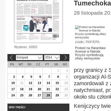
Tumechoka,
28 listopada 20
źródło: PAP/EPA
Wydanie:
10003
Protest na Harambee
Avenue w Nairobi.
Krzyże symbolizują
listopad
2014
«
»
ofiary terrorystów
PN
WT
ŚR
CZ
PT
SB
ND
przy granicy z 
1
2
organizacji Al-
3
4
5
6
7
8
9
zamordowali z 
10
11
12
13
14
15
16
natychmiast, p
17
18
19
20
21
22
23
24
25
26
27
28
29
30
około stu człon
Kenijczycy twie
SPIS TREŚCI