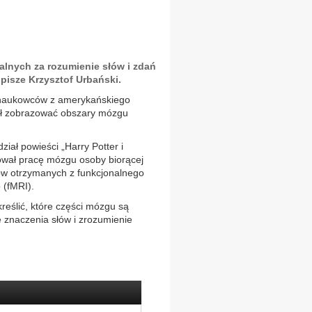
nych za rozumienie słów i zdań
 pisze Krzysztof Urbański.
naukowców z amerykańskiego
ił zobrazować obszary mózgu
iał powieści „Harry Potter i
zował pracę mózgu osoby biorącej
ów otrzymanych z funkcjonalnego
(fMRI).
reślić, które części mózgu są
e znaczenia słów i zrozumienie