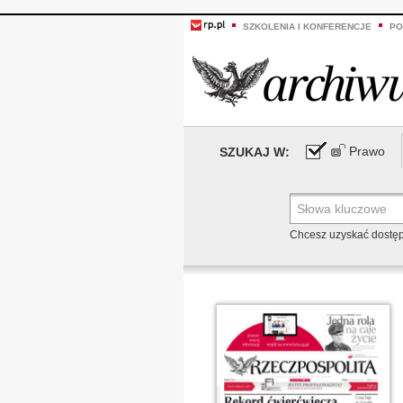
SZKOLENIA I KONFERENCJE
PO
Prawo
SZUKAJ W:
Chcesz uzyskać dostę