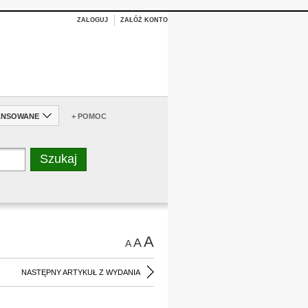
ZALOGUJ
ZAŁÓŻ KONTO
ANSOWANE
+ POMOC
A
A
A
NASTĘPNY ARTYKUŁ Z WYDANIA