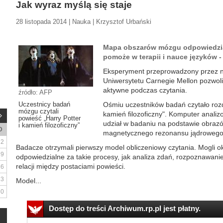
Jak wyraz myślą się staje
28 listopada 2014 | Nauka | Krzysztof Urbański
Mapa obszarów mózgu odpowiedzial
pomoże w terapii i nauce języków -
Eksperyment przeprowadzony przez 
Uniwersytetu Carnegie Mellon pozwol
aktywne podczas czytania.
źródło: AFP
Uczestnicy badań
Ośmiu uczestników badań czytało rozdz
mózgu czytali
kamień filozoficzny". Komputer anali
powieść „Harry Potter
udział w badaniu na podstawie obraz
i kamień filozoficzny”
D
magnetycznego rezonansu jądrowego 
2
Badacze otrzymali pierwszy model obliczeniowy czytania. Mogli ok
9
odpowiedzialne za takie procesy, jak analiza zdań, rozpoznawani
relacji między postaciami powieści.
16
23
Model...
30
Dostęp do treści Archiwum.rp.pl jest płatny.