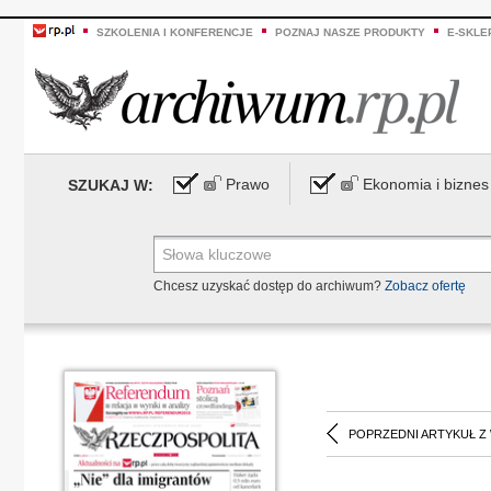
SZKOLENIA I KONFERENCJE
POZNAJ NASZE PRODUKTY
E-SKLE
Prawo
Ekonomia i biznes
SZUKAJ W:
Chcesz uzyskać dostęp do archiwum?
Zobacz ofertę
POPRZEDNI ARTYKUŁ Z