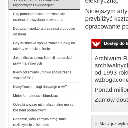
elektryczną.
raportowych i ewidencjach
Niniejszym art
Czy pomoc publiczną rozlicza się
przybliżyć ksz
osobno dla każdego zezwolenia
opracowanie po
Decyzja inspektora przesądzi o podatku
od ruder
Dostęp do tr
Gdy austriacka spółka zamienia dług na
udziały w polskiej firmie
Archiwum Rz
Jak rozliczyć zakup licencji i autorskich
praw majątkowych
archiwalnyc
od 1993 roku
Kiedy od zmiany umowy spółki trzeba
zapłacić PCC
wzbogacone
Klasyfikacja usługi decyduje o VAT
Ponad milio
Mniej formalności i biurokracji
Zamów dostę
Odsetki wyższe niż maksymalne nie są
kosztem podatkowym
Podatnik, który zamyka firmę, musi
Masz już wyku
rozliczyć się z fiskusem