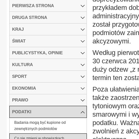
PIERWSZA STRONA
przykładem dob
administracyjn
DRUGA STRONA
został przygot
KRAJ
podmiotów zain
akcyzowymi.
ŚWIAT
Według pierwot
PUBLICYSTYKA, OPINIE
30 czerwca 201
KULTURA
duży odzew „z 
SPORT
termin ten zost
Poza ułatwieni
EKONOMIA
także zaostrze
PRAWO
tytoniowym ora
PODATKI
smarowymi i w
podatku. Ważną
Badania mogą być kupione od
zewnętrznych podmiotów
zwolnień z akc
Co się zmieni w obowiązkach