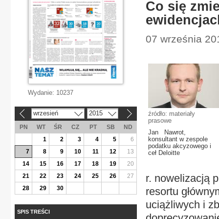
Co się zmi
ewidencjac
07 września 201
Wydanie:
10237
wrzesień
2015
źródło: materiały
«
»
prasowe
PN
WT
ŚR
CZ
PT
SB
ND
Jan Nawrot,
konsultant w zespole
1
2
3
4
5
6
podatku akcyzowego i
7
8
9
10
11
12
13
ceł Deloitte
14
15
16
17
18
19
20
r. nowelizacją
21
22
23
24
25
26
27
28
29
30
resortu głównym
uciążliwych i 
SPIS TREŚCI
doprecyzowanie 