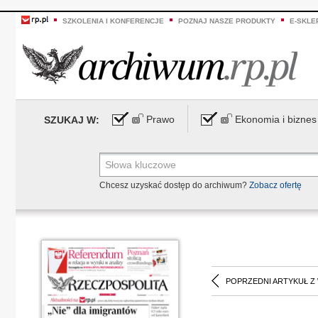
SZKOLENIA I KONFERENCJE
POZNAJ NASZE PRODUKTY
E-SKLE
Prawo
Ekonomia i biznes
SZUKAJ W:
Chcesz uzyskać dostęp do archiwum?
Zobacz ofertę
POPRZEDNI ARTYKUŁ Z