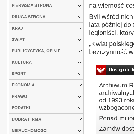
na wierność ce
PIERWSZA STRONA
Byli wśród nich
DRUGA STRONA
lata później do 
KRAJ
legioniści, któ
ŚWIAT
„Kwiat polskie
bezczynność w 
PUBLICYSTYKA, OPINIE
KULTURA
Dostęp do tr
SPORT
Archiwum Rz
EKONOMIA
archiwalnyc
PRAWO
od 1993 roku
wzbogacone
PODATKI
Ponad milio
DOBRA FIRMA
Zamów dostę
NIERUCHOMOŚCI