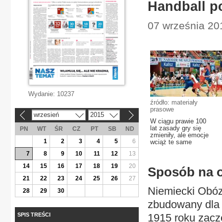
Handball p
07 września 201
Wydanie:
10237
źródło: materiały
prasowe
wrzesień
2015
«
»
W ciągu prawie 100
lat zasady gry się
PN
WT
ŚR
CZ
PT
SB
ND
zmieniły, ale emocje
1
2
3
4
5
6
wciąż te same
7
8
9
10
11
12
13
14
15
16
17
18
19
20
Sposób na 
21
22
23
24
25
26
27
Niemiecki Obóz
28
29
30
zbudowany dla 
SPIS TREŚCI
1915 roku zaczę