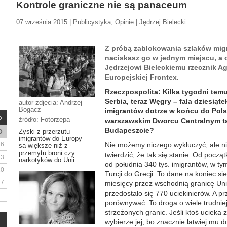
Kontrole graniczne nie są panaceum
07 września 2015 | Publicystyka, Opinie | Jędrzej Bielecki
Z próbą zablokowania szlaków migr
naciskasz go w jednym miejscu, a
Jędrzejowi Bieleckiemu rzecznik Ag
Europejskiej Frontex.
Rzeczpospolita: Kilka tygodni tem
Serbia, teraz Węgry – fala dziesiątek
autor zdjęcia: Andrzej
Bogacz
imigrantów dotrze w końcu do Pols
źródło: Fotorzepa
warszawskim Dworcu Centralnym ta
Budapeszcie?
Zyski z przerzutu
D
imigrantów do Europy
6
Nie możemy niczego wykluczyć, ale n
są większe niż z
przemytu broni czy
twierdzić, że tak się stanie. Od począt
13
narkotyków do Unii
od południa 340 tys. imigrantów, w tym
20
Turcji do Grecji. To dane na koniec si
27
miesięcy przez wschodnią granicę Unii
przedostało się 770 uciekinierów. A pr
porównywać. To droga o wiele trudnie
strzeżonych granic. Jeśli ktoś ucieka z
wybierze jej, bo znacznie łatwiej mu do