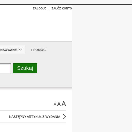
ZALOGUJ
ZAŁÓŻ KONTO
ANSOWANE
+ POMOC
A
A
A
NASTĘPNY ARTYKUŁ Z WYDANIA