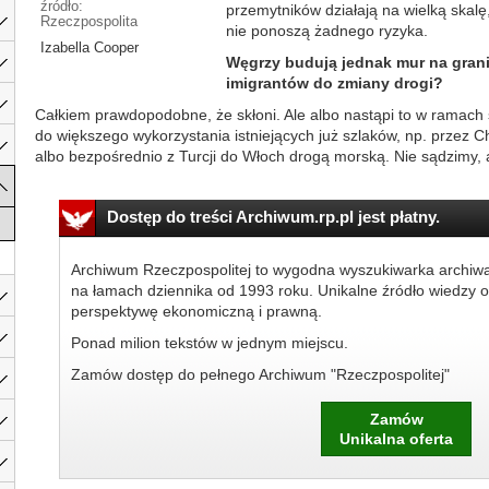
źródło:
przemytników działają na wielką skal
Rzeczpospolita
nie ponoszą żadnego ryzyka.
Izabella Cooper
Węgrzy budują jednak mur na granic
imigrantów do zmiany drogi?
Całkiem prawdopodobne, że skłoni. Ale albo nastąpi to w ramach
do większego wykorzystania istniejących już szlaków, np. przez 
albo bezpośrednio z Turcji do Włoch drogą morską. Nie sądzimy, ab
Dostęp do treści Archiwum.rp.pl jest płatny.
Archiwum Rzeczpospolitej to wygodna wyszukiwarka archiw
na łamach dziennika od 1993 roku. Unikalne źródło wiedzy o
perspektywę ekonomiczną i prawną.
Ponad milion tekstów w jednym miejscu.
Zamów dostęp do pełnego Archiwum "Rzeczpospolitej"
Zamów
Unikalna oferta