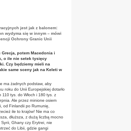
acyjnych jest jak z balonem:
 on wydyma się w innym – mówi
encji Ochrony Granic Unii
u Grecja, potem Macedonia i
, o ile nie setek tysięcy
ki. Czy będziemy mieli na
kie same sceny jak na Keleti w
ie ma żadnych podstaw, aby
ku roku do Unii Europejskiej dotarło
 110 tys. do Włoch i 180 tys. z
erpnia. Ale przez minione osiem
, od Finlandii po Rumunię,
zecież ile to krajów! Nie ma co
jsza, dłuższa, z dużą liczbą mocno
 Syrii, Ghany czy Erytrei, nie
trzeć do Libii, gdzie gangi