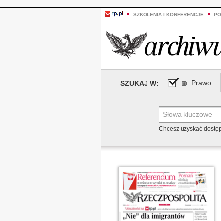
SZKOLENIA I KONFERENCJE
PO
Prawo
SZUKAJ W:
Chcesz uzyskać dostę