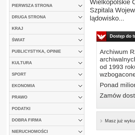
Wielkopolskie 
PIERWSZA STRONA
Szpitala Wojew
DRUGA STRONA
lądowisko...
KRAJ
Dostęp do tr
ŚWIAT
Archiwum Rz
PUBLICYSTYKA, OPINIE
archiwalnyc
KULTURA
od 1993 roku
wzbogacone
SPORT
Ponad milio
EKONOMIA
Zamów dostę
PRAWO
PODATKI
DOBRA FIRMA
Masz już wyku
NIERUCHOMOŚCI