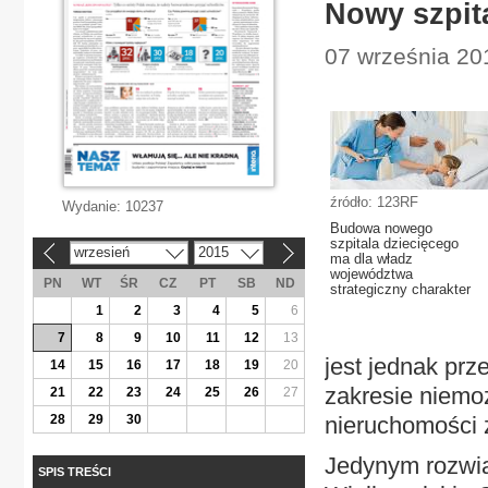
Nowy szpita
07 września 201
źródło: 123RF
Wydanie:
10237
Budowa nowego
szpitala dziecięcego
wrzesień
2015
«
»
ma dla władz
województwa
PN
WT
ŚR
CZ
PT
SB
ND
strategiczny charakter
1
2
3
4
5
6
7
8
9
10
11
12
13
jest jednak pr
14
15
16
17
18
19
20
zakresie niemo
21
22
23
24
25
26
27
28
29
30
nieruchomości 
Jedynym rozwią
SPIS TREŚCI