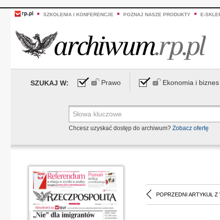
SZKOLENIA I KONFERENCJE
POZNAJ NASZE PRODUKTY
E-SKLE
Prawo
Ekonomia i biznes
SZUKAJ W:
Chcesz uzyskać dostęp do archiwum?
Zobacz ofertę
POPRZEDNI ARTYKUŁ Z