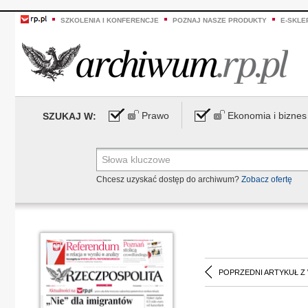
SZKOLENIA I KONFERENCJE
POZNAJ NASZE PRODUKTY
E-SKLE
Prawo
Ekonomia i biznes
SZUKAJ W:
Chcesz uzyskać dostęp do archiwum?
Zobacz ofertę
POPRZEDNI ARTYKUŁ Z