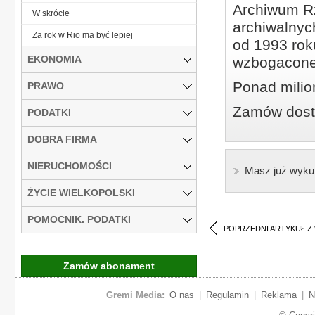
Archiwum Rz
W skrócie
archiwalnyc
Za rok w Rio ma być lepiej
od 1993 roku
EKONOMIA
wzbogacone
Ponad milio
PRAWO
Zamów dostę
PODATKI
DOBRA FIRMA
NIERUCHOMOŚCI
Masz już wyku
ŻYCIE WIELKOPOLSKI
POMOCNIK. PODATKI
POPRZEDNI ARTYKUŁ Z
Zamów abonament
Gremi Media:
O nas
|
Regulamin
|
Reklama
|
N