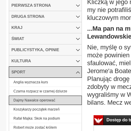
Kliczką w jego 
PIERWSZA STRONA
my nie potrafi
DRUGA STRONA
kluczowym mom
...Ma pan na m
KRAJ
Lewandowski
ŚWIAT
Nie, myślę o sy
PUBLICYSTYKA, OPINIE
może powinien 
KULTURA
sfaulować, miel
Jerome'a Boaten
SPORT
Planując drogę
Anglia wyznacza kurs
zdobyty w mecz
Czarna rozpacz w czarnej dziurze
wygraliśmy w 
Dajmy Nawałce operować
bilans. Mecz we
Koszykarzy początek marzeń
Rafał Majka: Skok na podium
Dostęp do tr
Robert może zostać królem