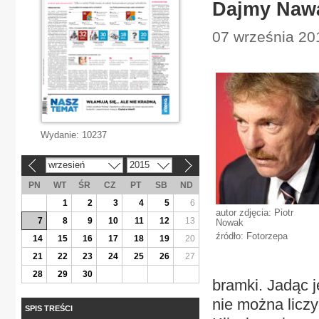
Dajmy Naw
07 września 201
Wydanie:
10237
wrzesień
2015
«
»
PN
WT
ŚR
CZ
PT
SB
ND
1
2
3
4
5
6
autor zdjęcia: Piotr
7
8
9
10
11
12
13
Nowak
źródło: Fotorzepa
14
15
16
17
18
19
20
21
22
23
24
25
26
27
28
29
30
bramki. Jadąc j
nie można licz
SPIS TREŚCI