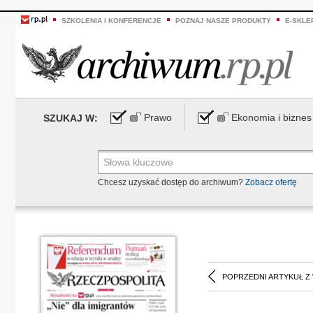
SZKOLENIA I KONFERENCJE
POZNAJ NASZE PRODUKTY
E-SKLE
Prawo
Ekonomia i biznes
SZUKAJ W:
Chcesz uzyskać dostęp do archiwum?
Zobacz ofertę
POPRZEDNI ARTYKUŁ Z