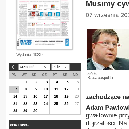
Musimy cyw
07 września 20
Wydanie:
10237
wrzesień
2015
«
»
źródło:
PN
WT
ŚR
CZ
PT
SB
ND
Rzeczpospolita
1
2
3
4
5
6
7
8
9
10
11
12
13
zachodzące na
14
15
16
17
18
19
20
21
22
23
24
25
26
27
Adam Pawłow
28
29
30
gwałtownie prz
dojrzałości. Na
SPIS TREŚCI