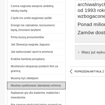
archiwalnyc
Cenna nagroda wesprze ambitną
od 1993 roku
młodą markę
wzbogacone
Ciężki los szefa węglowej spółki
Ponad milio
Energii nie zabraknie, konsumenci
będą chronieni taryfami
Zamów dostę
Firmy kuszą prosumentów
Jak Słowacja wygrała Jaguara
Jak wykorzystać sport w promocji
Masz już wyku
Kraków bardziej pożądany
Możliwości ekspansji polskich firm za
granicą
POPRZEDNI ARTYKUŁ Z
Musimy być efektywni
Musimy cywilizować standardy ochrony
Najlepsze gry dla traderów, maklerów i
inwestorów
Nie zawsze właściciel lokalu pozwoli go