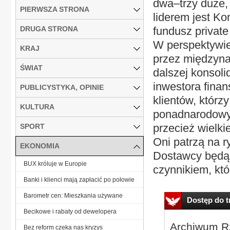
dwa–trzy duże,
PIERWSZA STRONA
liderem jest Ko
DRUGA STRONA
fundusz private
W perspektywie 
KRAJ
przez międzyna
ŚWIAT
dalszej konsoli
inwestora fina
PUBLICYSTYKA, OPINIE
klientów, którz
KULTURA
ponadnarodowyc
przecież wielk
SPORT
Oni patrzą na 
EKONOMIA
Dostawcy będą 
BUX króluje w Europie
czynnikiem, któr
Banki i klienci mają zapłacić po połowie
Barometr cen: Mieszkania używane
Dostęp do tr
Becikowe i rabaty od dewelopera
Archiwum Rz
Bez reform czeka nas kryzys