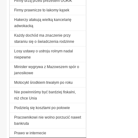
Firmy drżą przed prezesem UOKiK
Firmy prawnicze to łakomy kąsek
Hakerzy atakują wielką kancelarię
adwokacką
Każdy dochód ma znaczenie przy
staraniu się o świadczenia rodzinne
Losy ustawy o ustroju rolnym nadal
niepewne
Minister wygrywa z Mazowszem spór o
janosikowe
Motocykl środkiem trwałym po roku
Nie powinniśmy być bardziej fiskalni,
niż chce Unia
Podzielą się kosztami po połowie
Pracownikowi nie wolno porzucić nawet
bankruta
Prawo w internecie