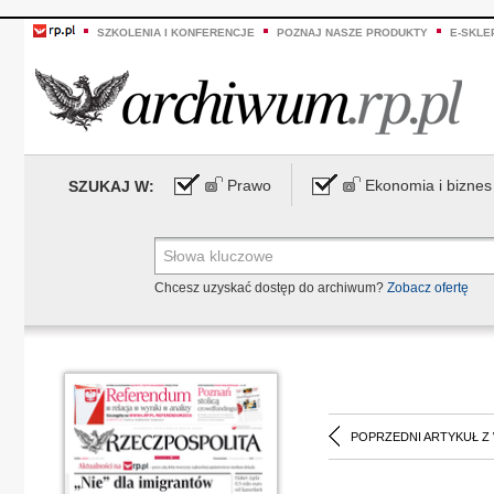
SZKOLENIA I KONFERENCJE
POZNAJ NASZE PRODUKTY
E-SKLE
Prawo
Ekonomia i biznes
SZUKAJ W:
Chcesz uzyskać dostęp do archiwum?
Zobacz ofertę
POPRZEDNI ARTYKUŁ Z