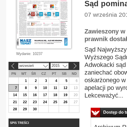
Sąd pominą
07 września 20
Zawieszony w
prawnik dosta
Sąd Najwyższy 
Wydanie:
10237
Wyższego Sądu
Adwokacki sąd d
wrzesień
2015
«
»
zaniechać obow
PN
WT
ŚR
CZ
PT
SB
ND
oskarżonego w 
1
2
3
4
5
6
apelacji po wyro
7
8
9
10
11
12
13
Lekceważyć...
14
15
16
17
18
19
20
21
22
23
24
25
26
27
28
29
30
Dostęp do tr
SPIS TREŚCI
Archiwum Rz