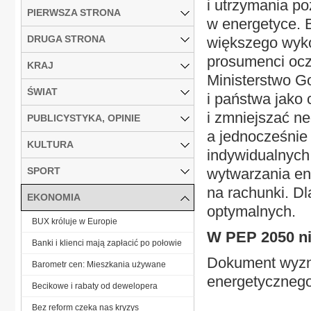
i utrzymania po
PIERWSZA STRONA
w energetyce. 
DRUGA STRONA
większego wykor
prosumenci ocz
KRAJ
Ministerstwo G
ŚWIAT
i państwa jako 
i zmniejszać n
PUBLICYSTYKA, OPINIE
a jednocześnie
KULTURA
indywidualnych 
SPORT
wytwarzania ene
na rachunki. D
EKONOMIA
optymalnych.
BUX króluje w Europie
W PEP 2050 n
Banki i klienci mają zapłacić po połowie
Dokument wyzna
Barometr cen: Mieszkania używane
energetycznego,
Becikowe i rabaty od dewelopera
Bez reform czeka nas kryzys