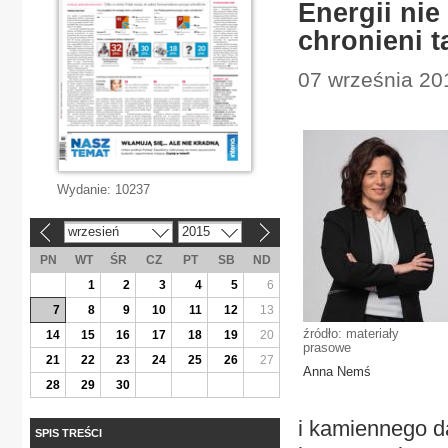
Energii ni
chronieni t
07 września 20
Wydanie:
10237
wrzesień
2015
«
»
PN
WT
ŚR
CZ
PT
SB
ND
1
2
3
4
5
6
7
8
9
10
11
12
13
źródło: materiały
14
15
16
17
18
19
20
prasowe
21
22
23
24
25
26
27
Anna Nemś
28
29
30
i kamiennego d
SPIS TREŚCI