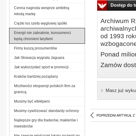
Dostęp do tr
Cenna nagroda wesprze ambitną
młodą markę
Archiwum Rz
Ciężki los szefa węglowej spółki
archiwalnyc
Energii nie zabraknie, konsumenci
od 1993 roku
będą chronieni taryfami
wzbogacone
Firmy kuszą prosumentów
Ponad milio
Jak Słowacja wygrała Jaguara
Zamów dostę
Jak wykorzystać sport w promocji
Kraków bardziej pożądany
Możliwości ekspansji polskich firm za
Masz już wyku
granicą
Musimy być efektywni
Musimy cywilizować standardy ochrony
POPRZEDNI ARTYKUŁ Z
Najlepsze gry dla traderów, maklerów i
inwestorów
Nie zawsze właściciel lokalu pozwoli go