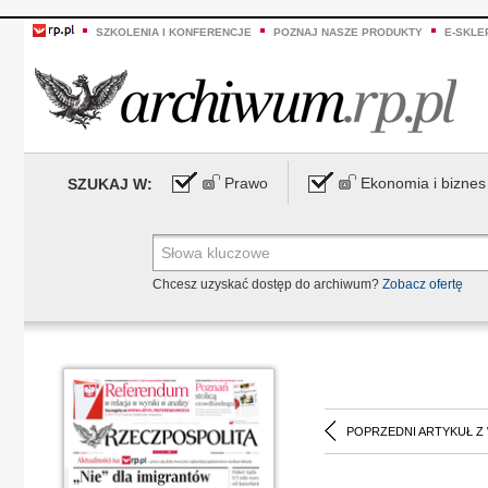
SZKOLENIA I KONFERENCJE
POZNAJ NASZE PRODUKTY
E-SKLE
Prawo
Ekonomia i biznes
SZUKAJ W:
Chcesz uzyskać dostęp do archiwum?
Zobacz ofertę
POPRZEDNI ARTYKUŁ Z