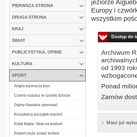
jeziorze Aigueb
PIERWSZA STRONA
Europy i czwór
DRUGA STRONA
wszystkim pośc
KRAJ
Dostęp do tr
ŚWIAT
Archiwum Rz
PUBLICYSTYKA, OPINIE
archiwalnyc
KULTURA
od 1993 roku
wzbogacone
SPORT
Ponad milio
Anglia wyznacza kurs
Czarna rozpacz w czarnej dziurze
Zamów dostę
Dajmy Nawałce operować
Koszykarzy początek marzeń
Masz już wyku
Rafał Majka: Skok na podium
Robert może zostać królem