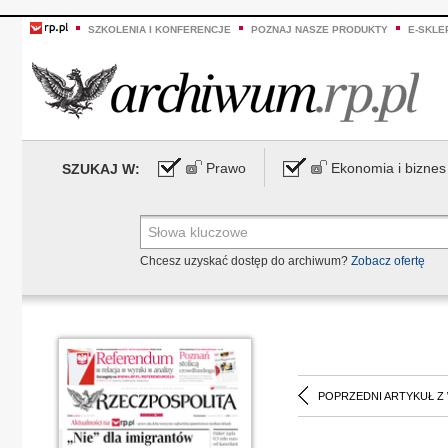
SZKOLENIA I KONFERENCJE
POZNAJ NASZE PRODUKTY
E-SKLE
Prawo
Ekonomia i biznes
SZUKAJ W:
Chcesz uzyskać dostęp do archiwum?
Zobacz ofertę
POPRZEDNI ARTYKUŁ Z