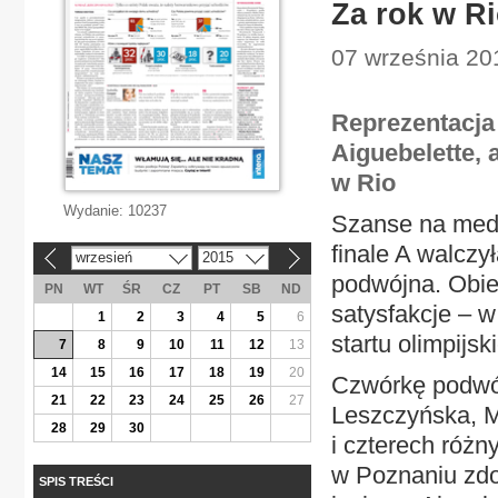
Za rok w Ri
07 września 201
Reprezentacja
Aiguebelette, 
w Rio
Wydanie:
10237
Szanse na meda
finale A walczy
wrzesień
2015
«
»
podwójna. Obie
PN
WT
ŚR
CZ
PT
SB
ND
satysfakcje – 
1
2
3
4
5
6
startu olimpijsk
7
8
9
10
11
12
13
14
15
16
17
18
19
20
Czwórkę podwó
21
22
23
24
25
26
27
Leszczyńska, Ma
28
29
30
i czterech różn
w Poznaniu zdo
SPIS TREŚCI