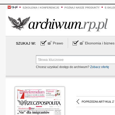
SZKOLENIA I KONFERENCJE
POZNAJ NASZE PRODUKTY
E-SKLE
Prawo
Ekonomia i biznes
SZUKAJ W:
Chcesz uzyskać dostęp do archiwum?
Zobacz ofertę
POPRZEDNI ARTYKUŁ Z