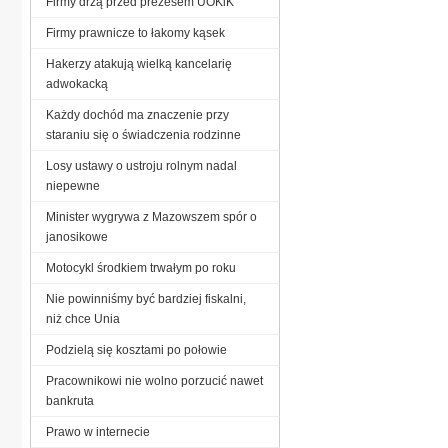
Firmy drżą przed prezesem UOKiK
Firmy prawnicze to łakomy kąsek
Hakerzy atakują wielką kancelarię
adwokacką
Każdy dochód ma znaczenie przy
staraniu się o świadczenia rodzinne
Losy ustawy o ustroju rolnym nadal
niepewne
Minister wygrywa z Mazowszem spór o
janosikowe
Motocykl środkiem trwałym po roku
Nie powinniśmy być bardziej fiskalni,
niż chce Unia
Podzielą się kosztami po połowie
Pracownikowi nie wolno porzucić nawet
bankruta
Prawo w internecie