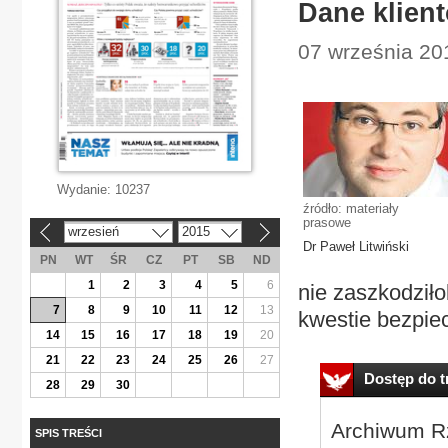
Dane klien
07 września 20
Wydanie:
10237
źródło: materiały
prasowe
wrzesień
2015
«
»
Dr Paweł Litwiński
PN
WT
ŚR
CZ
PT
SB
ND
1
2
3
4
5
6
nie zaszkodziło
7
8
9
10
11
12
13
kwestie bezpiec
14
15
16
17
18
19
20
21
22
23
24
25
26
27
Dostęp do tr
28
29
30
Archiwum Rz
SPIS TREŚCI