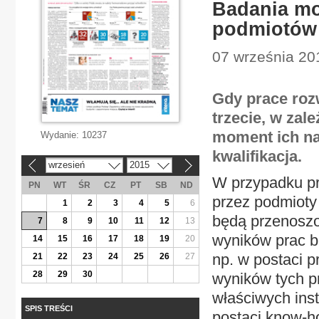
Badania mo
podmiotów
07 września 201
Gdy prace roz
trzecie, w zal
moment ich na
Wydanie:
10237
kwalifikacja.
wrzesień
2015
«
»
W przypadku p
PN
WT
ŚR
CZ
PT
SB
ND
przez podmioty 
1
2
3
4
5
6
będą przenoszo
7
8
9
10
11
12
13
wyników prac b
14
15
16
17
18
19
20
np. w postaci 
21
22
23
24
25
26
27
28
29
30
wyników tych pr
właściwych inst
SPIS TREŚCI
postaci know-h