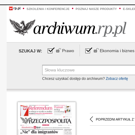
SZKOLENIA I KONFERENCJE
POZNAJ NASZE PRODUKTY
E-SKLE
Prawo
Ekonomia i biznes
SZUKAJ W:
Chcesz uzyskać dostęp do archiwum?
Zobacz ofertę
POPRZEDNI ARTYKUŁ Z