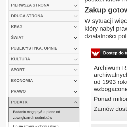
PIERWSZA STRONA
Zakup goto
DRUGA STRONA
W sytuacji więc
KRAJ
który nabył pra
działalności po
ŚWIAT
PUBLICYSTYKA, OPINIE
Dostęp do tr
KULTURA
Archiwum Rz
SPORT
archiwalnyc
EKONOMIA
od 1993 roku
wzbogacone
PRAWO
Ponad milio
PODATKI
Zamów dostę
Badania mogą być kupione od
zewnętrznych podmiotów
Co się zmieni w obowiązkach