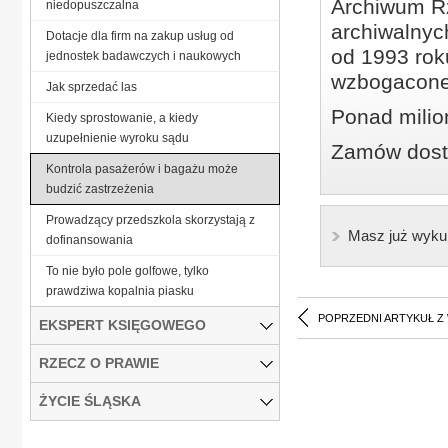
Archiwum Rz
niedopuszczalna
archiwalnyc
Dotacje dla firm na zakup usług od
od 1993 roku
jednostek badawczych i naukowych
wzbogacone
Jak sprzedać las
Ponad milio
Kiedy sprostowanie, a kiedy
uzupełnienie wyroku sądu
Zamów dostę
Kontrola pasażerów i bagażu może
budzić zastrzeżenia
Prowadzący przedszkola skorzystają z
Masz już wyku
dofinansowania
To nie było pole golfowe, tylko
prawdziwa kopalnia piasku
POPRZEDNI ARTYKUŁ Z
EKSPERT KSIĘGOWEGO
RZECZ O PRAWIE
ŻYCIE ŚLĄSKA