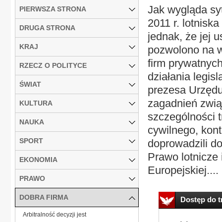
Jak wygląda sy
PIERWSZA STRONA
2011 r. lotnisk
DRUGA STRONA
jednak, że jej u
KRAJ
pozwolono na w
firm prywatnych
RZECZ O POLITYCE
działania legis
ŚWIAT
prezesa Urzędu
zagadnień zwią
KULTURA
szczególności 
NAUKA
cywilnego, kontr
SPORT
doprowadzili do
Prawo lotnicze 
EKONOMIA
Europejskiej....
PRAWO
DOBRA FIRMA
Dostęp do tr
Arbitralność decyzji jest