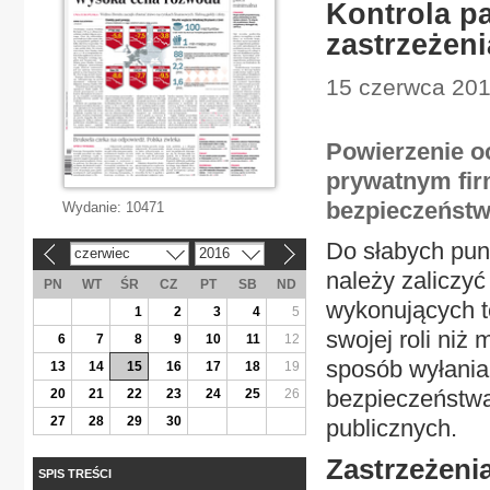
Kontrola p
zastrzeżeni
15 czerwca 201
Powierzenie o
prywatnym fi
bezpieczeństw
Wydanie:
10471
Do słabych pun
czerwiec
2016
«
»
należy zaliczy
PN
WT
ŚR
CZ
PT
SB
ND
wykonujących t
1
2
3
4
5
swojej roli niż
6
7
8
9
10
11
12
sposób wyłania
13
14
15
16
17
18
19
bezpieczeństw
20
21
22
23
24
25
26
27
28
29
30
publicznych.
Zastrzeżeni
SPIS TREŚCI