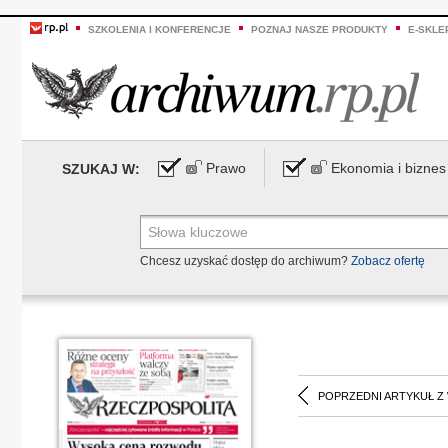
SZKOLENIA I KONFERENCJE
POZNAJ NASZE PRODUKTY
E-SKLE
Prawo
Ekonomia i biznes
SZUKAJ W:
Chcesz uzyskać dostęp do archiwum?
Zobacz ofertę
POPRZEDNI ARTYKUŁ Z