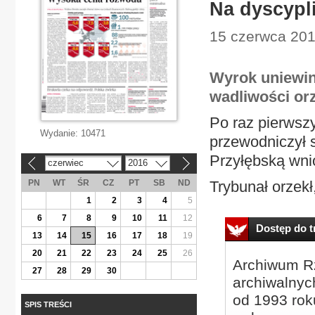
Na dyscypl
15 czerwca 201
Wyrok uniewi
wadliwości or
Po raz pierwsz
Wydanie:
10471
przewodniczył s
Przyłębską wni
czerwiec
2016
«
»
PN
WT
ŚR
CZ
PT
SB
ND
Trybunał orzekł,
1
2
3
4
5
6
7
8
9
10
11
12
Dostęp do tr
13
14
15
16
17
18
19
20
21
22
23
24
25
26
Archiwum Rz
27
28
29
30
archiwalnyc
od 1993 roku
SPIS TREŚCI