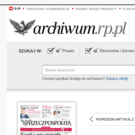
SZKOLENIA I KONFERENCJE
POZNAJ NASZE PRODUKTY
E-SKLE
Prawo
Ekonomia i biznes
SZUKAJ W:
Chcesz uzyskać dostęp do archiwum?
Zobacz ofertę
POPRZEDNI ARTYKUŁ Z