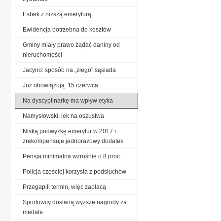
Esbek z niższą emeryturą
Ewidencja potrzebna do kosztów
Gminy miały prawo żądać daniny od
nieruchomości
Jacyno: sposób na „złego” sąsiada
Już obowiązują: 15 czerwca
Na dyscyplinarkę ma wpływ etyka
Namysłowski: lek na oszustwa
Niską podwyżkę emerytur w 2017 r.
zrekompensuje jednorazowy dodatek
Pensja minimalna wzrośnie o 8 proc.
Policja częściej korzysta z podsłuchów
Przegapili termin, więc zapłacą
Sportowcy dostaną wyższe nagrody za
medale