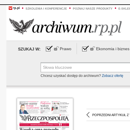
SZKOLENIA I KONFERENCJE
POZNAJ NASZE PRODUKTY
E-SKLE
Prawo
Ekonomia i biznes
SZUKAJ W:
Chcesz uzyskać dostęp do archiwum?
Zobacz ofertę
POPRZEDNI ARTYKUŁ Z