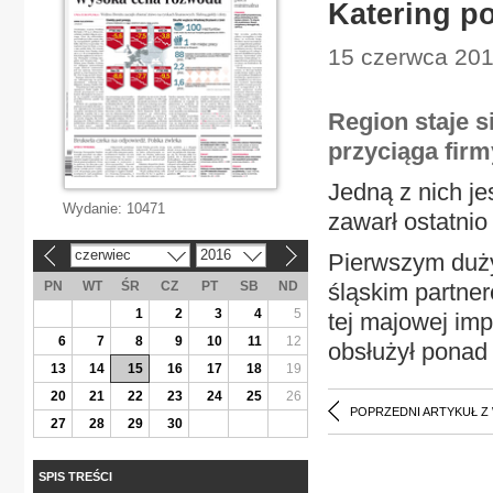
Katering p
15 czerwca 201
Region staje 
przyciąga firm
Jedną z nich je
Wydanie:
10471
zawarł ostatni
czerwiec
2016
Pierwszym duż
«
»
PN
WT
ŚR
CZ
PT
SB
ND
śląskim partne
1
2
3
4
5
tej majowej imp
6
7
8
9
10
11
12
obsłużył ponad 
13
14
15
16
17
18
19
20
21
22
23
24
25
26
POPRZEDNI ARTYKUŁ Z
27
28
29
30
SPIS TREŚCI