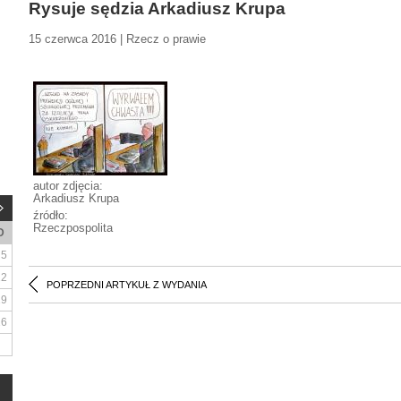
Rysuje sędzia Arkadiusz Krupa
15 czerwca 2016 | Rzecz o prawie
autor zdjęcia:
Arkadiusz Krupa
źródło:
Rzeczpospolita
D
5
12
POPRZEDNI ARTYKUŁ Z WYDANIA
19
26