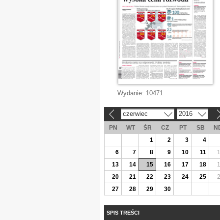
Wydanie:
10471
czerwiec
2016
«
»
PN
WT
ŚR
CZ
PT
SB
N
1
2
3
4
6
7
8
9
10
11
13
14
15
16
17
18
20
21
22
23
24
25
27
28
29
30
SPIS TREŚCI