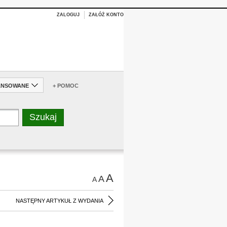
ZALOGUJ
ZAŁÓŻ KONTO
ANSOWANE
+ POMOC
A
A
A
NASTĘPNY ARTYKUŁ Z WYDANIA