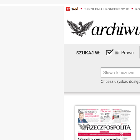
SZKOLENIA I KONFERENCJE
PO
Prawo
SZUKAJ W:
Chcesz uzyskać dostę