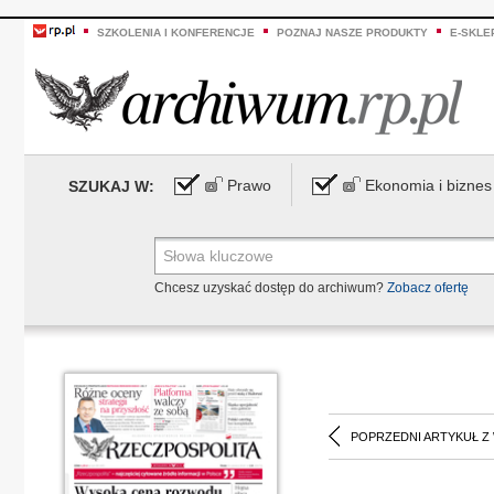
SZKOLENIA I KONFERENCJE
POZNAJ NASZE PRODUKTY
E-SKLE
Prawo
Ekonomia i biznes
SZUKAJ W:
Chcesz uzyskać dostęp do archiwum?
Zobacz ofertę
POPRZEDNI ARTYKUŁ Z