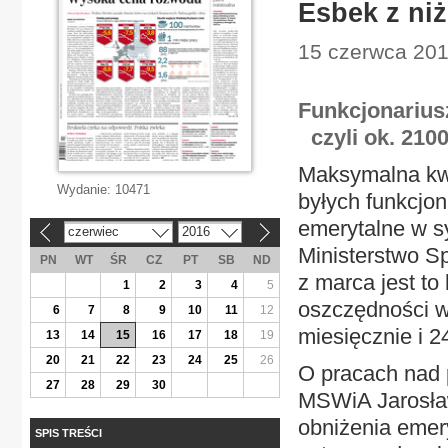
Esbek z ni
15 czerwca 201
Funkcjonarius
czyli ok. 2100
Maksymalna kwo
Wydanie:
10471
byłych funkcjon
emerytalne w 
czerwiec
2016
«
»
Ministerstwo S
PN
WT
ŚR
CZ
PT
SB
ND
z marca jest to
1
2
3
4
5
oszczędności w
6
7
8
9
10
11
12
miesięcznie i 2
13
14
15
16
17
18
19
20
21
22
23
24
25
26
O pracach nad 
27
28
29
30
MSWiA Jarosław 
obniżenia emer
SPIS TREŚCI