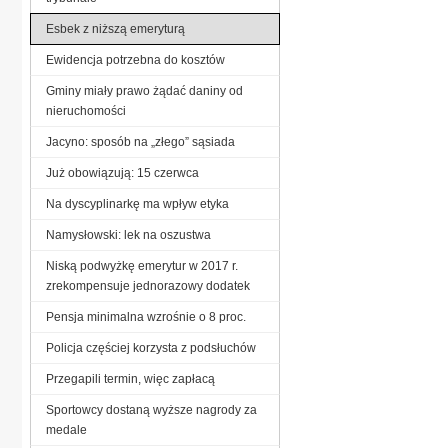
Esbek z niższą emeryturą
Ewidencja potrzebna do kosztów
Gminy miały prawo żądać daniny od
nieruchomości
Jacyno: sposób na „złego” sąsiada
Już obowiązują: 15 czerwca
Na dyscyplinarkę ma wpływ etyka
Namysłowski: lek na oszustwa
Niską podwyżkę emerytur w 2017 r.
zrekompensuje jednorazowy dodatek
Pensja minimalna wzrośnie o 8 proc.
Policja częściej korzysta z podsłuchów
Przegapili termin, więc zapłacą
Sportowcy dostaną wyższe nagrody za
medale