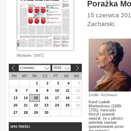
Porażka Mo
15 czerwca 201
Zacharski
Wydanie:
10471
czerwiec
2016
«
»
PN
WT
ŚR
CZ
PT
SB
ND
1
2
3
4
5
6
7
8
9
10
11
12
źródło: Archiwum
13
14
15
16
17
18
19
Karol Ludwik
20
21
22
23
24
25
26
Monteskiusz (1689-
1755), francuski
27
28
29
30
filozof i prawnik
uważał, że o jakości
państwa stanowi
gwarantowanie przez
SPIS TREŚCI
nie wolności