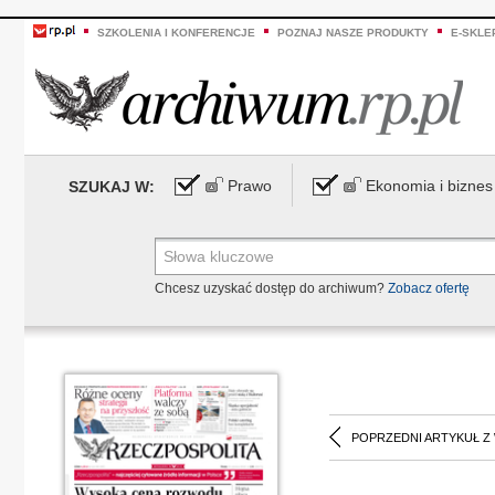
SZKOLENIA I KONFERENCJE
POZNAJ NASZE PRODUKTY
E-SKLE
Prawo
Ekonomia i biznes
SZUKAJ W:
Chcesz uzyskać dostęp do archiwum?
Zobacz ofertę
POPRZEDNI ARTYKUŁ Z