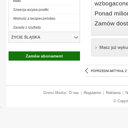
etatu
wzbogacone
Szwecja wzywa posiłki
Ponad milio
Wolność a bezpieczeństwo
Zamów dostę
Zasady z szuflady
ŻYCIE ŚLĄSKA
Masz już wyku
Zamów abonament
POPRZEDNI ARTYKUŁ Z
Gremi Media:
O nas
|
Regulamin
|
Reklama
|
N
© Copyr