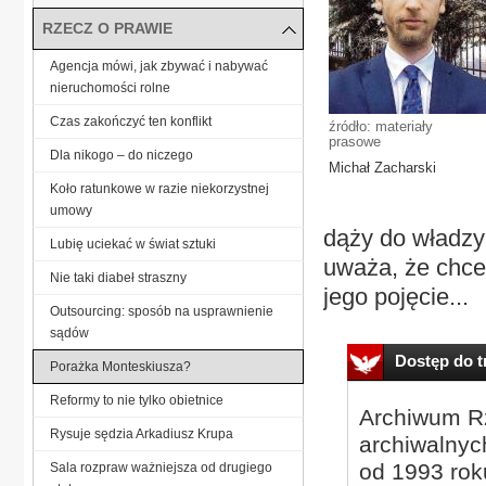
RZECZ O PRAWIE
Agencja mówi, jak zbywać i nabywać
nieruchomości rolne
Czas zakończyć ten konflikt
źródło: materiały
prasowe
Dla nikogo – do niczego
Michał Zacharski
Koło ratunkowe w razie niekorzystnej
umowy
dąży do władzy 
Lubię uciekać w świat sztuki
uważa, że chce 
Nie taki diabeł straszny
jego pojęcie...
Outsourcing: sposób na usprawnienie
sądów
Dostęp do tr
Porażka Monteskiusza?
Reformy to nie tylko obietnice
Archiwum Rz
Rysuje sędzia Arkadiusz Krupa
archiwalnyc
od 1993 roku
Sala rozpraw ważniejsza od drugiego