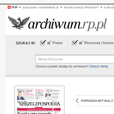
SZKOLENIA I KONFERENCJE
POZNAJ NASZE PRODUKTY
E-SKLE
Prawo
Ekonomia i biznes
SZUKAJ W:
Chcesz uzyskać dostęp do archiwum?
Zobacz ofertę
POPRZEDNI ARTYKUŁ Z