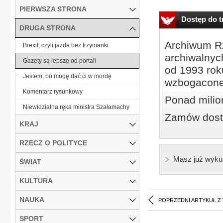
PIERWSZA STRONA
Dostęp do tr
DRUGA STRONA
Archiwum Rz
Brexit, czyli jazda bez trzymanki
archiwalnyc
Gazety są lepsze od portali
od 1993 roku
Jestem, bo mogę dać ci w mordę
wzbogacone
Komentarz rysunkowy
Ponad milio
Niewidzialna ręka ministra Szałamachy
Zamów dostę
KRAJ
RZECZ O POLITYCE
Masz już wyku
ŚWIAT
KULTURA
NAUKA
POPRZEDNI ARTYKUŁ Z
SPORT