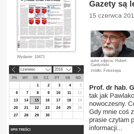
Gazety są l
15 czerwca 201
Wydanie:
10471
autor zdjęcia: Robert
Gardziński
czerwiec
2016
«
»
źródło: Fotorzepa
PN
WT
ŚR
CZ
PT
SB
ND
1
2
3
4
5
Prof. dr hab. 
6
7
8
9
10
11
12
tak jak Pawlako
13
14
15
16
17
18
19
nowoczesny. Co
20
21
22
23
24
25
26
Gdy mnie coś z
27
28
29
30
prasie czytam p
informacji...
SPIS TREŚCI