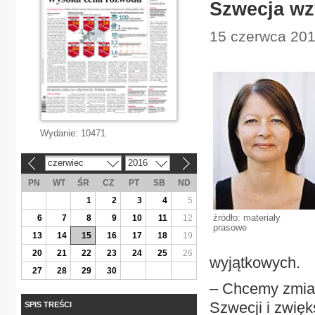
Szwecja wz
15 czerwca 201
Wydanie:
10471
czerwiec
2016
«
»
PN
WT
ŚR
CZ
PT
SB
ND
1
2
3
4
5
źródło: materiały
6
7
8
9
10
11
12
prasowe
13
14
15
16
17
18
19
20
21
22
23
24
25
26
wyjątkowych.
27
28
29
30
– Chcemy zmian
Szwecji i zwię
SPIS TREŚCI