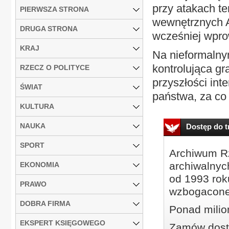
przy atakach te
PIERWSZA STRONA
wewnętrznych 
DRUGA STRONA
wcześniej wpro
KRAJ
Na nieformalny
kontrolująca g
RZECZ O POLITYCE
przyszłości in
ŚWIAT
państwa, za co
KULTURA
NAUKA
Dostęp do tr
SPORT
Archiwum Rz
archiwalnyc
EKONOMIA
od 1993 roku
PRAWO
wzbogacone
DOBRA FIRMA
Ponad milio
EKSPERT KSIĘGOWEGO
Zamów dostę