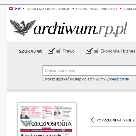
SZKOLENIA I KONFERENCJE
POZNAJ NASZE PRODUKTY
E-SKLE
Prawo
Ekonomia i biznes
SZUKAJ W:
Chcesz uzyskać dostęp do archiwum?
Zobacz ofertę
POPRZEDNI ARTYKUŁ Z