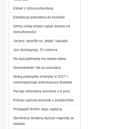
Esbek z niższą emeryturą
Ewidencja potrzebna do kosztów
Gminy miały prawo żądać daniny od
nieruchomości
Jacyno: sposób na „złego” sąsiada
Już obowiązują: 15 czerwca
Na dyscyplinarkę ma wpływ etyka
Namysłowski: lek na oszustwa
Niską podwyżkę emerytur w 2017 r.
zrekompensuje jednorazowy dodatek
Pensja minimalna wzrośnie o 8 proc.
Policja częściej korzysta z podsłuchów
Przegapili termin, więc zapłacą
Sportowcy dostaną wyższe nagrody za
medale