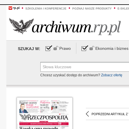
SZKOLENIA I KONFERENCJE
POZNAJ NASZE PRODUKTY
E-SKLE
Prawo
Ekonomia i biznes
SZUKAJ W:
Chcesz uzyskać dostęp do archiwum?
Zobacz ofertę
POPRZEDNI ARTYKUŁ Z