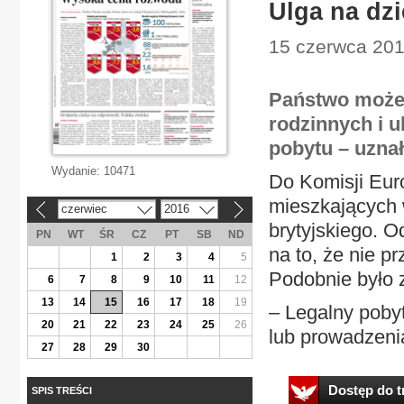
Ulga na dz
15 czerwca 201
Państwo może
rodzinnych i u
pobytu – uzna
Wydanie:
10471
Do Komisji Euro
mieszkających 
czerwiec
2016
«
»
brytyjskiego. 
PN
WT
ŚR
CZ
PT
SB
ND
na to, że nie p
1
2
3
4
5
Podobnie było 
6
7
8
9
10
11
12
13
14
15
16
17
18
19
– Legalny poby
20
21
22
23
24
25
26
lub prowadzenia
27
28
29
30
Dostęp do tr
SPIS TREŚCI