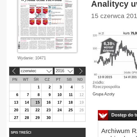
Analitycy u
15 czerwca 201
Wydanie:
10471
czerwiec
2016
«
»
PN
WT
ŚR
CZ
PT
SB
ND
źródło:
Rzeczpospolita
1
2
3
4
5
Grupa Azoty
6
7
8
9
10
11
12
13
14
15
16
17
18
19
20
21
22
23
24
25
26
Dostęp do tr
27
28
29
30
Archiwum Rz
SPIS TREŚCI