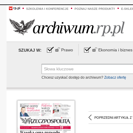
SZKOLENIA I KONFERENCJE
POZNAJ NASZE PRODUKTY
E-SKLE
Prawo
Ekonomia i biznes
SZUKAJ W:
Chcesz uzyskać dostęp do archiwum?
Zobacz ofertę
POPRZEDNI ARTYKUŁ Z