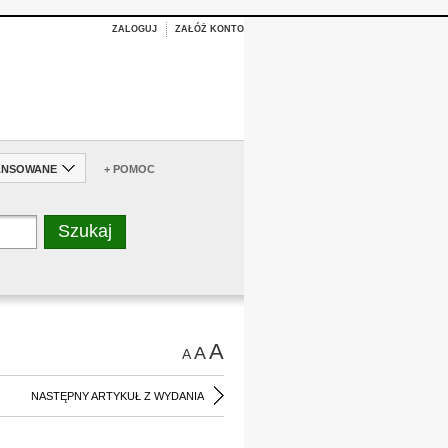
ZALOGUJ
ZAŁÓŻ KONTO
ANSOWANE
+ POMOC
A
A
A
NASTĘPNY ARTYKUŁ Z WYDANIA