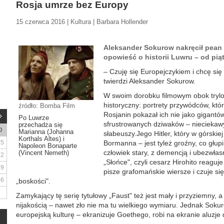
Rosja umrze bez Europy
15 czerwca 2016 | Kultura | Barbara Hollender
Aleksander Sokurow nakręcił pean 
opowieść o historii Luwru – od pią
– Czuję się Europejczykiem i chcę się
twierdzi Aleksander Sokurow.
W swoim dorobku filmowym obok trylog
historyczny: portrety przywódców, któ
źródło: Bomba Film
Rosjanin pokazał ich nie jako gigantó
Po Luwrze
sfrustrowanych dziwaków – nieciekaw
przechadza się
D
Marianna (Johanna
słabeuszy.Jego Hitler, który w górskiej
Korthals Altes) i
5
Bormanna – jest tyleż groźny, co głupi 
Napoleon Bonaparte
człowiek stary, z demencją i ubezwłas
(Vincent Nemeth)
12
„Słońce", czyli cesarz Hirohito reaguj
19
pisze grafomańskie wiersze i czuje się
26
„boskości".
Zamykający tę serię tytułowy „Faust" też jest mały i przyziemny, a
nijakością – nawet zło nie ma tu wielkiego wymiaru. Jednak Soku
europejską kulturę – ekranizuje Goethego, robi na ekranie aluzj