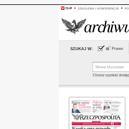
SZKOLENIA I KONFERENCJE
PO
Prawo
SZUKAJ W:
Chcesz uzyskać dostę