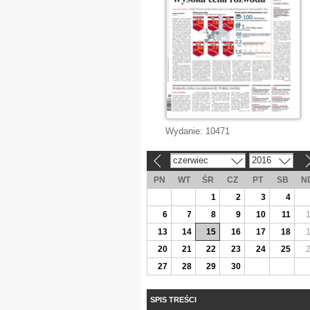
Wydanie:
10471
czerwiec
2016
«
»
PN
WT
ŚR
CZ
PT
SB
N
1
2
3
4
6
7
8
9
10
11
13
14
15
16
17
18
20
21
22
23
24
25
27
28
29
30
SPIS TREŚCI