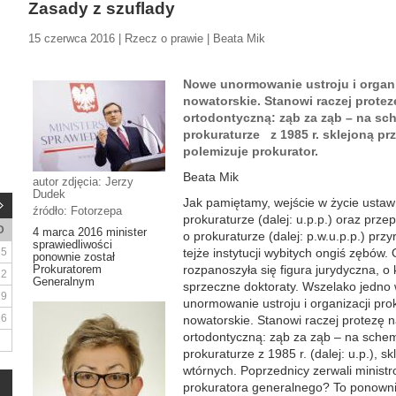
Zasady z szuflady
15 czerwca 2016 | Rzecz o prawie | Beata Mik
Nowe unormowanie ustroju i organiz
nowatorskie. Stanowi raczej protez
ortodontyczną: ząb za ząb – na sc
prokuraturze z 1985 r. sklejoną p
polemizuje prokurator.
Beata Mik
autor zdjęcia: Jerzy
Dudek
Jak pamiętamy, wejście w życie ustaw 
źródło: Fotorzepa
prokuraturze (dalej: u.p.p.) oraz pr
D
4 marca 2016 minister
o prokuraturze (dalej: p.w.u.p.p.) pr
sprawiedliwości
5
tejże instytucji wybitych ongiś zębów. 
ponownie został
Prokuratorem
rozpanoszyła się figura jurydyczna, o
12
Generalnym
sprzeczne doktoraty. Wszelako jedno
19
unormowanie ustroju i organizacji prok
26
nowatorskie. Stanowi raczej protezę 
ortodontyczną: ząb za ząb – na schem
prokuraturze z 1985 r. (dalej: u.p.), 
wtórnych. Poprzednicy zerwali ministr
prokuratora generalnego? To ponownie