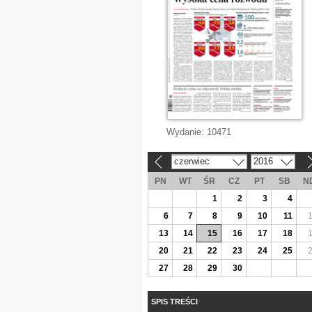
Wydanie:
10471
czerwiec
2016
«
»
PN
WT
ŚR
CZ
PT
SB
N
1
2
3
4
6
7
8
9
10
11
13
14
15
16
17
18
20
21
22
23
24
25
27
28
29
30
SPIS TREŚCI