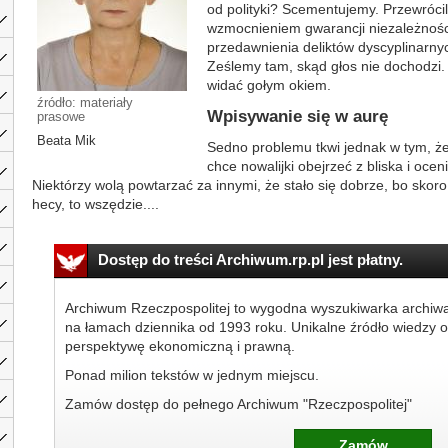
od polityki? Scementujemy. Przewróci
wzmocnieniem gwarancji niezależnoś
przedawnienia deliktów dyscyplinarn
Ześlemy tam, skąd głos nie dochodzi. I
widać gołym okiem.
źródło: materiały
Wpisywanie się w aurę
prasowe
Beata Mik
Sedno problemu tkwi jednak w tym, że
chce nowalijki obejrzeć z bliska i oce
Niektórzy wolą powtarzać za innymi, że stało się dobrze, bo skoro
hecy, to wszędzie....
Dostęp do treści Archiwum.rp.pl jest płatny.
Archiwum Rzeczpospolitej to wygodna wyszukiwarka archiw
na łamach dziennika od 1993 roku. Unikalne źródło wiedzy o
perspektywę ekonomiczną i prawną.
Ponad milion tekstów w jednym miejscu.
Zamów dostęp do pełnego Archiwum "Rzeczpospolitej"
Zamów