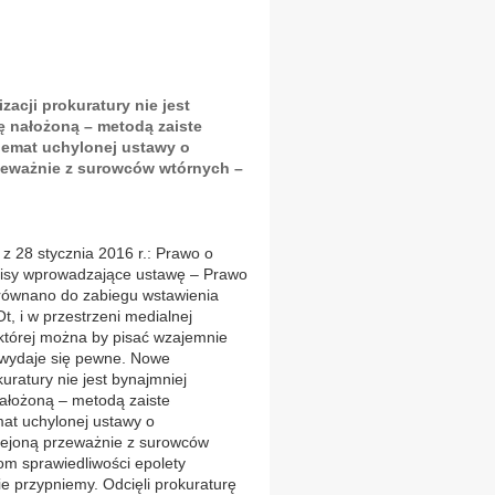
acji prokuratury nie jest
ę nałożoną – metodą zaiste
hemat uchylonej ustawy o
rzeważnie z surowców wtórnych –
z 28 stycznia 2016 r.: Prawo o
zepisy wprowadzające ustawę – Prawo
zyrównano do zabiegu wstawienia
Ot, i w przestrzeni medialnej
 której można by pisać wzajemnie
 wydaje się pewne. Nowe
uratury nie jest bynajmniej
nałożoną – metodą zaiste
at uchylonej ustawy o
sklejoną przeważnie z surowców
om sprawiedliwości epolety
 przypniemy. Odcięli prokuraturę