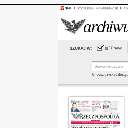
SZKOLENIA I KONFERENCJE
PO
Prawo
SZUKAJ W:
Chcesz uzyskać dostę