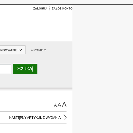
ZALOGUJ
ZAŁÓŻ KONTO
ANSOWANE
+ POMOC
A
A
A
NASTĘPNY ARTYKUŁ Z WYDANIA