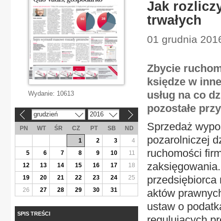
Jak rozlic
trwałych
01 grudnia 2016
Zbycie ruchom
księdze w inne
usług na co dz
Wydanie:
10613
pozostałe przy
grudzień
2016
«
»
Sprzedaż wypos
PN
WT
ŚR
CZ
PT
SB
ND
pozarolniczej d
1
2
3
4
ruchomości fi
5
6
7
8
9
10
11
zaksięgowania. 
12
13
14
15
16
17
18
przedsiębiorca
19
20
21
22
23
24
25
26
27
28
29
30
31
aktów prawnych
ustaw o podatk
SPIS TREŚCI
regulujących p