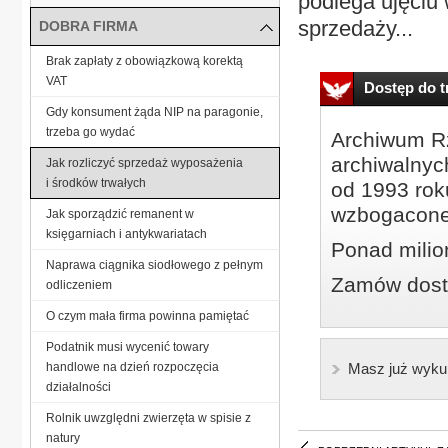
podlega ujęciu 
sprzedaży...
DOBRA FIRMA
Brak zapłaty z obowiązkową korektą
VAT
Dostęp do tr
Gdy konsument żąda NIP na paragonie,
trzeba go wydać
Archiwum Rz
archiwalnyc
Jak rozliczyć sprzedaż wyposażenia
i środków trwałych
od 1993 roku
wzbogacone
Jak sporządzić remanent w
księgarniach i antykwariatach
Ponad milio
Naprawa ciągnika siodłowego z pełnym
Zamów dostę
odliczeniem
O czym mała firma powinna pamiętać
Podatnik musi wycenić towary
handlowe na dzień rozpoczęcia
Masz już wyku
działalności
Rolnik uwzględni zwierzęta w spisie z
natury