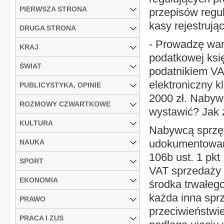
PIERWSZA STRONA
przepisów regu
kasy rejestrując
DRUGA STRONA
- Prowadzę war
KRAJ
podatkowej ksi
ŚWIAT
podatnikiem VA
elektroniczny 
PUBLICYSTYKA, OPINIE
2000 zł. Nabyw
ROZMOWY CZWARTKOWE
wystawić? Jak
KULTURA
Nabywcą sprzętu
udokumentowani
NAUKA
106b ust. 1 pkt
SPORT
VAT sprzedaży 
EKONOMIA
środka trwałego
każda inna spr
PRAWO
przeciwieństwi
PRACA I ZUS