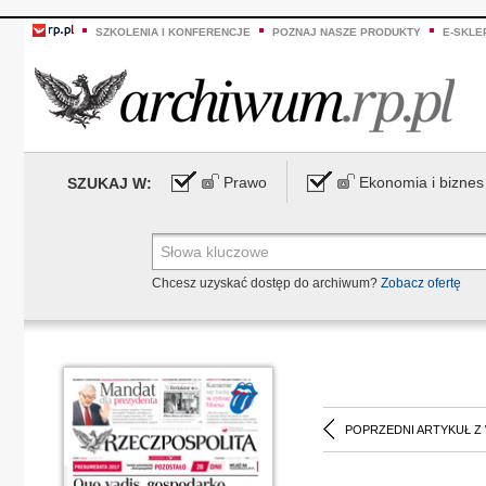
SZKOLENIA I KONFERENCJE
POZNAJ NASZE PRODUKTY
E-SKLE
Prawo
Ekonomia i biznes
SZUKAJ W:
Chcesz uzyskać dostęp do archiwum?
Zobacz ofertę
POPRZEDNI ARTYKUŁ Z