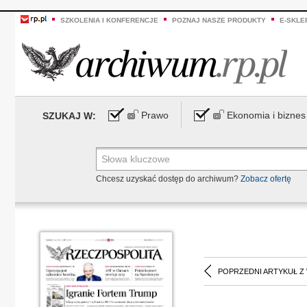
SZKOLENIA I KONFERENCJE
POZNAJ NASZE PRODUKTY
E-SKLE
Prawo
Ekonomia i biznes
SZUKAJ W:
Chcesz uzyskać dostęp do archiwum?
Zobacz ofertę
POPRZEDNI ARTYKUŁ Z