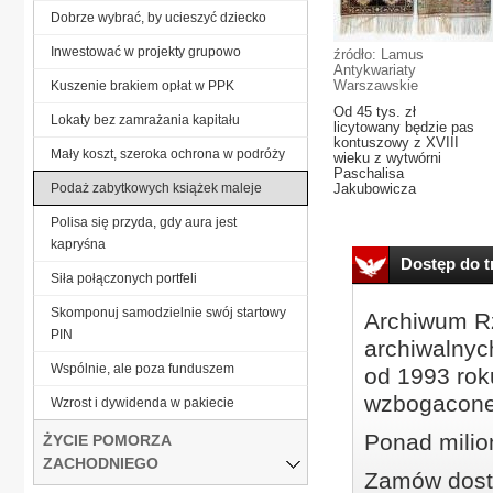
Dobrze wybrać, by ucieszyć dziecko
Inwestować w projekty grupowo
źródło: Lamus
Antykwariaty
Warszawskie
Kuszenie brakiem opłat w PPK
Od 45 tys. zł
Lokaty bez zamrażania kapitału
licytowany będzie pas
kontuszowy z XVIII
Mały koszt, szeroka ochrona w podróży
wieku z wytwórni
Paschalisa
Podaż zabytkowych książek maleje
Jakubowicza
Polisa się przyda, gdy aura jest
kapryśna
Dostęp do tr
Siła połączonych portfeli
Skomponuj samodzielnie swój startowy
Archiwum Rz
PIN
archiwalnyc
Wspólnie, ale poza funduszem
od 1993 roku
wzbogacone
Wzrost i dywidenda w pakiecie
Ponad milio
ŻYCIE POMORZA
ZACHODNIEGO
Zamów dostę