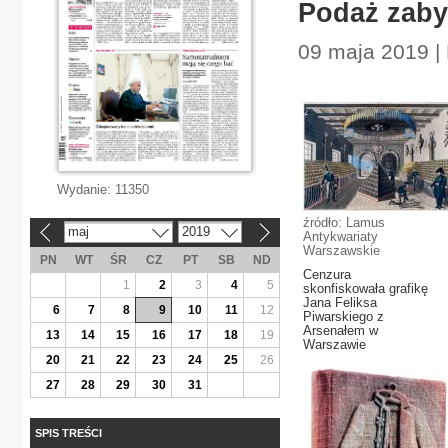
Podaż zaby
09 maja 2019 |
Wydanie:
11350
źródło: Lamus
maj
2019
«
»
Antykwariaty
Warszawskie
PN
WT
ŚR
CZ
PT
SB
ND
Cenzura
1
2
3
4
5
skonfiskowała grafikę
Jana Feliksa
6
7
8
9
10
11
12
Piwarskiego z
Arsenałem w
13
14
15
16
17
18
19
Warszawie
20
21
22
23
24
25
26
27
28
29
30
31
SPIS TREŚCI