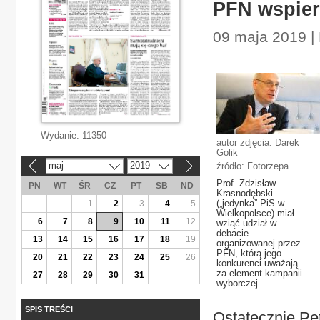
PFN wspier
09 maja 2019 | 
Wydanie:
11350
autor zdjęcia: Darek
Golik
maj
2019
źródło: Fotorzepa
«
»
Prof. Zdzisław
PN
WT
ŚR
CZ
PT
SB
ND
Krasnodębski
(„jedynka” PiS w
1
2
3
4
5
Wielkopolsce) miał
6
7
8
9
10
11
12
wziąć udział w
debacie
13
14
15
16
17
18
19
organizowanej przez
PFN, którą jego
20
21
22
23
24
25
26
konkurenci uważają
za element kampanii
27
28
29
30
31
wyborczej
SPIS TREŚCI
Ostatecznie Pe