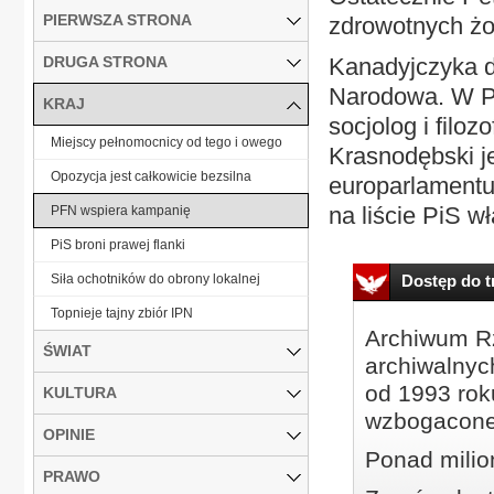
PIERWSZA STRONA
zdrowotnych żo
DRUGA STRONA
Kanadyjczyka d
Narodowa. W P
KRAJ
socjolog i filo
Miejscy pełnomocnicy od tego i owego
Krasnodębski j
Opozycja jest całkowicie bezsilna
europarlamentu.
na liście PiS w
PFN wspiera kampanię
PiS broni prawej flanki
Siła ochotników do obrony lokalnej
Dostęp do tr
Topnieje tajny zbiór IPN
Archiwum Rz
ŚWIAT
archiwalnyc
od 1993 roku
KULTURA
wzbogacone
OPINIE
Ponad milio
PRAWO