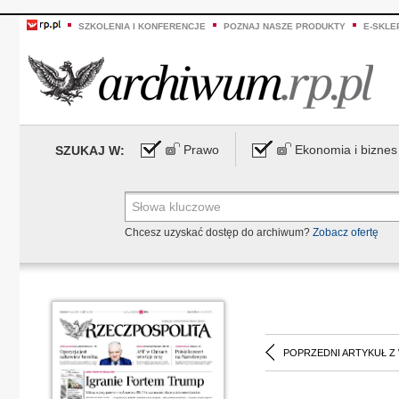
SZKOLENIA I KONFERENCJE
POZNAJ NASZE PRODUKTY
E-SKLE
Prawo
Ekonomia i biznes
SZUKAJ W:
Chcesz uzyskać dostęp do archiwum?
Zobacz ofertę
POPRZEDNI ARTYKUŁ Z